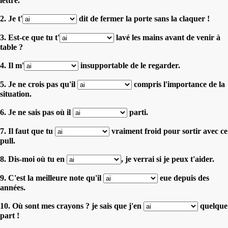
lettre.
2. Je t'
dit de fermer la porte sans la claquer !
3. Est-ce que tu t'
lavé les mains avant de venir à
table ?
4. Il m'
insupportable de le regarder.
5. Je ne crois pas qu'il
compris l'importance de la
situation.
6. Je ne sais pas où il
parti.
7. Il faut que tu
vraiment froid pour sortir avec ce
pull.
8. Dis-moi où tu en
, je verrai si je peux t'aider.
9. C'est la meilleure note qu'il
eue depuis des
années.
10. Où sont mes crayons ? je sais que j'en
quelque
part !