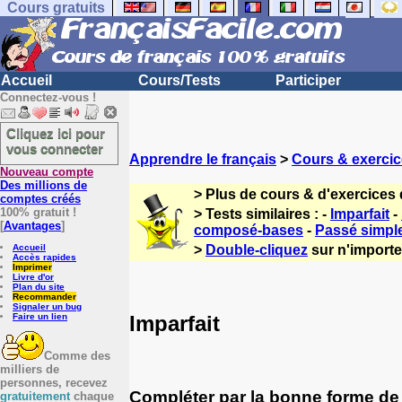
Cours gratuits
Accueil
Cours/Tests
Participer
Connectez-vous !
Cliquez ici pour
vous connecter
Apprendre le français
>
Cours & exercic
Nouveau compte
Des millions de
> Plus de cours & d'exercices 
comptes créés
100% gratuit !
> Tests similaires : -
Imparfait
-
[
Avantages
]
composé-bases
-
Passé simpl
Accueil
>
Double-cliquez
sur n'importe 
Accès rapides
Imprimer
Livre d'or
Plan du site
Recommander
Signaler un bug
Imparfait
Faire un lien
Comme des
milliers de
personnes, recevez
Compléter par la bonne forme de l'
gratuitement
chaque