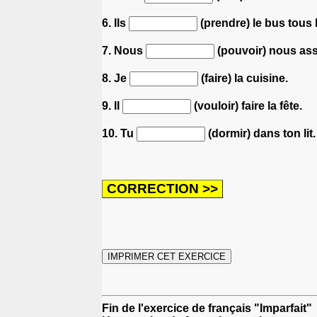
6. Ils
(prendre) le bus tous 
7. Nous
(pouvoir) nous ass
8. Je
(faire) la cuisine.
9. Il
(vouloir) faire la fête.
10. Tu
(dormir) dans ton lit.
Fin de l'exercice de français "Imparfait"