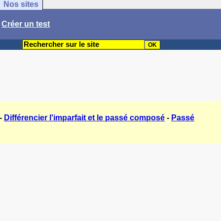
Nos sites
/
Créer un test
-
Différencier l'imparfait et le passé composé
-
Passé