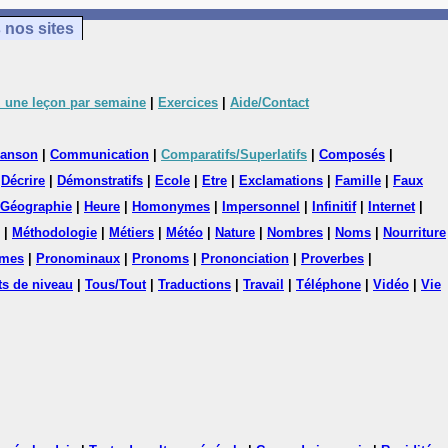
 nos sites
 une leçon par semaine
|
Exercices
|
Aide/Contact
anson
|
Communication
|
Comparatifs/Superlatifs
|
Composés
|
|
Décrire
|
Démonstratifs
|
Ecole
|
Etre
|
Exclamations
|
Famille
|
Faux
Géographie
|
Heure
|
Homonymes
|
Impersonnel
|
Infinitif
|
Internet
|
|
Méthodologie
|
Métiers
|
Météo
|
Nature
|
Nombres
|
Noms
|
Nourriture
mes
|
Pronominaux
|
Pronoms
|
Prononciation
|
Proverbes
|
ts de niveau
|
Tous/Tout
|
Traductions
|
Travail
|
Téléphone
|
Vidéo
|
Vie