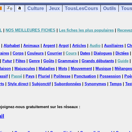
Culture
Jeux
TousLesCours
Outils
Tous
L
|
NOS MEILLEURES FICHES
|
Les fiches les plus populaires
|
Recevez
|
Alphabet
|
Animaux
|
Argent
|
Argot
|
Articles
|
Audio
|
Auxiliaires
|
Ch
aires
|
Corps
|
Couleurs
|
Courrier
|
Cours
|
Dates
|
Dialogues
|
Dictées
|
Futur
|
Fêtes
|
Genre
|
Goûts
|
Grammaire
|
Grands débutants
|
Guide
|
aison
|
Majuscules
|
Maladies
|
Mots
|
Mouvement
|
Musique
|
Mélanges
assif
|
Passé
|
Pays
|
Pluriel
|
Politesse
|
Ponctuation
|
Possession
|
Poè
rts
|
Style direct
|
Subjonctif
|
Subordonnées
|
Synonymes
|
Temps
|
Tes
nez-nous gratuitement sur les réseaux :
il