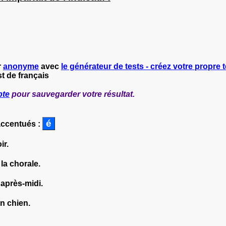
r
anonyme
avec
le générateur de tests - créez votre propre t
t de français
pte
pour sauvegarder votre résultat.
accentués :
ir.
 la chorale.
t après-midi.
un chien.