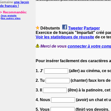
semaine
une leçon
de français !
> Recommandés:
-
Jeux gratuits
-
Nos autres sites
Débutants
Tweeter
Partager
Exercice de français "Imparfait" créé pa
Voir les statistiques de réussite
de ce tes
Merci de vous
connecter à votre com
Pour insérer facilement des caractères 
1. J'
(aller) au cinéma, ce so
2. Tu
(chanter) faux lors de
3. Il
(être) à la patinoire, ce
4. Nous
(avoir) un chat et 
5. Vous
(finir) vos devoirs.