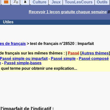
Culture
Jeux
TousLesCours
Outils
Recevoir 1 leçon gratuite chaque semaine
/
Utiles
es de français
> test de français n°28520 : Imparfait
de français sur les mêmes thèmes : |
Passé
[
Autres thèmes
]
Passé simple ou imparfait
-
Passé simple
-
Passé composé
e
-
Passé simple-bases
quel terme pour obtenir une explication...
imparfait de l'indicatif :