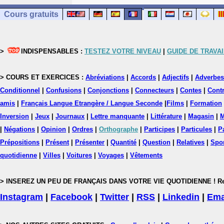
Cours gratuits
>
INDISPENSABLES :
TESTEZ VOTRE NIVEAU
|
GUIDE DE TRAVAI
> COURS ET EXERCICES :
Abréviations
|
Accords
|
Adjectifs
|
Adverbes
Conditionnel
|
Confusions
|
Conjonctions
|
Connecteurs
|
Contes
|
Contr
amis
|
Français Langue Etrangère / Langue Seconde
|
Films
|
Formation
Inversion
|
Jeux
|
Journaux
|
Lettre manquante
|
Littérature
|
Magasin
|
M
|
Négations
|
Opinion
|
Ordres
|
Orthographe
|
Participes
|
Particules
|
P
Prépositions
|
Présent
|
Présenter
|
Quantité
|
Question
|
Relatives
|
Spo
quotidienne
|
Villes
|
Voitures
|
Voyages
|
Vêtements
> INSEREZ UN PEU DE FRANÇAIS DANS VOTRE VIE QUOTIDIENNE ! Rejoig
Instagram
|
Facebook
|
Twitter
|
RSS
|
Linkedin
|
Ema