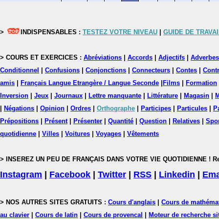
>
INDISPENSABLES :
TESTEZ VOTRE NIVEAU
|
GUIDE DE TRAVAI
> COURS ET EXERCICES :
Abréviations
|
Accords
|
Adjectifs
|
Adverbes
Conditionnel
|
Confusions
|
Conjonctions
|
Connecteurs
|
Contes
|
Contr
amis
|
Français Langue Etrangère / Langue Seconde
|
Films
|
Formation
Inversion
|
Jeux
|
Journaux
|
Lettre manquante
|
Littérature
|
Magasin
|
M
|
Négations
|
Opinion
|
Ordres
|
Orthographe
|
Participes
|
Particules
|
P
Prépositions
|
Présent
|
Présenter
|
Quantité
|
Question
|
Relatives
|
Spo
quotidienne
|
Villes
|
Voitures
|
Voyages
|
Vêtements
> INSEREZ UN PEU DE FRANÇAIS DANS VOTRE VIE QUOTIDIENNE ! Rejoig
Instagram
|
Facebook
|
Twitter
|
RSS
|
Linkedin
|
Ema
> NOS AUTRES SITES GRATUITS :
Cours d'anglais
|
Cours de mathéma
au clavier
|
Cours de latin
|
Cours de provencal
|
Moteur de recherche si