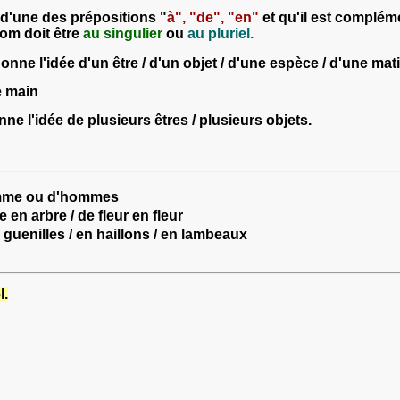
 d'une des prépositions
"
à", "de", "en"
et qu'il est complém
om doit être
au singulier
ou
au pluriel.
onne l'idée
d'un être / d'un objet / d'une espèce / d'une mati
e main
ne l'idée
de plusieurs êtres / plusieurs objets.
mme ou d'hommes
re en arbre / de fleur en fleur
 guenilles / en haillons / en lambeaux
l.