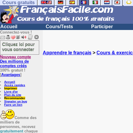
Cours gratuits
Accueil
Cours/Tests
Participer
Connectez-vous !
Cliquez ici pour
vous connecter
Apprendre le français
>
Cours & exercic
Nouveau compte
Des millions de
comptes créés
100% gratuit !
[
Avantages
]
Accueil
Accès rapides
Imprimer
Livre d'or
Plan du site
Recommander
Signaler un bug
Faire un lien
Comme des
milliers de
personnes, recevez
gratuitement
chaque