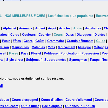
L
|
NOS MEILLEURES FICHES
|
Les fiches les plus populaires
|
Recevez
|
Alphabet
|
Animaux
|
Argent
|
Argot
|
Articles
|
Audio
|
Auxiliaires
|
Ch
aires
|
Corps
|
Couleurs
|
Courrier
|
Cours
|
Dates
|
Dialogues
|
Dictées
|
Futur
|
Fêtes
|
Genre
|
Goûts
|
Grammaire
|
Grands débutants
|
Guide
|
aison
|
Majuscules
|
Maladies
|
Mots
|
Mouvement
|
Musique
|
Mélanges
assif
|
Passé
|
Pays
|
Pluriel
|
Politesse
|
Ponctuation
|
Possession
|
Poè
rts
|
Style direct
|
Subjonctif
|
Subordonnées
|
Synonymes
|
Temps
|
Tes
nez-nous gratuitement sur les réseaux :
il
tiques
|
Cours d'espagnol
|
Cours d'italien
|
Cours d'allemand
|
Cours de
tes éducatifs
|
Outils utiles
|
Bac d'anglais
|
Our sites in English