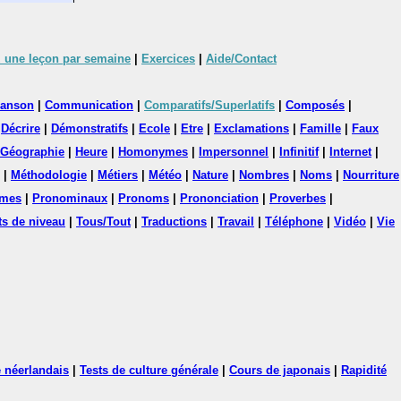
 une leçon par semaine
|
Exercices
|
Aide/Contact
anson
|
Communication
|
Comparatifs/Superlatifs
|
Composés
|
|
Décrire
|
Démonstratifs
|
Ecole
|
Etre
|
Exclamations
|
Famille
|
Faux
Géographie
|
Heure
|
Homonymes
|
Impersonnel
|
Infinitif
|
Internet
|
|
Méthodologie
|
Métiers
|
Météo
|
Nature
|
Nombres
|
Noms
|
Nourriture
mes
|
Pronominaux
|
Pronoms
|
Prononciation
|
Proverbes
|
ts de niveau
|
Tous/Tout
|
Traductions
|
Travail
|
Téléphone
|
Vidéo
|
Vie
 néerlandais
|
Tests de culture générale
|
Cours de japonais
|
Rapidité