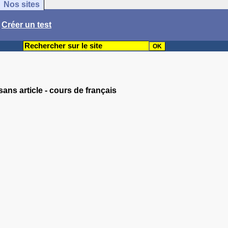
Nos sites
/
Créer un test
ans article - cours de français