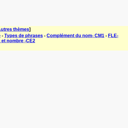
utres thèmes
]
é
-
Types de phrases
-
Complément du nom- CM1
-
FLE-
 et nombre -CE2