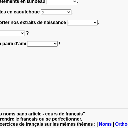
s vêtements en lambeau
.
ottes en caoutchouc
.
 porter nos extraits de naissance
.
?
ée paire d'ami
!
s noms sans article - cours de français"
rendre le français ou se perfectionner.
exercices de français sur les mêmes thèmes : |
Noms
|
Ortho