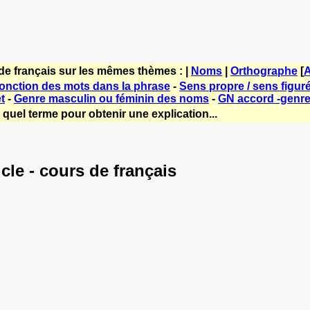
de français sur les mêmes thèmes : |
Noms
|
Orthographe
[
A
fonction des mots dans la phrase
-
Sens propre / sens figur
t
-
Genre masculin ou féminin des noms
-
GN accord -genre
quel terme pour obtenir une explication...
le - cours de français