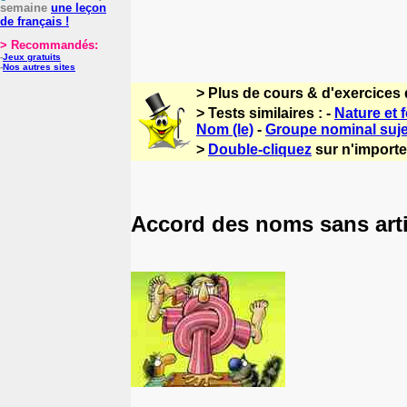
semaine
une leçon
de français !
> Recommandés:
-
Jeux gratuits
-
Nos autres sites
> Plus de cours & d'exercices 
> Tests similaires : -
Nature et 
Nom (le)
-
Groupe nominal suje
>
Double-cliquez
sur n'importe 
Accord des noms sans artic