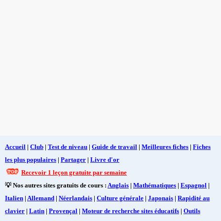
Accueil
|
Club
|
Test de niveau
|
Guide de travail
|
Meilleures fiches
|
Fiches
les plus populaires
|
Partager
|
Livre d'or
Recevoir 1 leçon gratuite par semaine
💡 Nos autres sites gratuits de cours :
Anglais
|
Mathématiques
|
Espagnol
|
Italien
|
Allemand
|
Néerlandais
|
Culture générale
|
Japonais
|
Rapidité au
clavier
|
Latin
|
Provençal
|
Moteur de recherche sites éducatifs
|
Outils