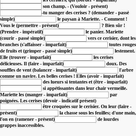
son champ.
- (Vouloir - présent)
-tu manger des cerises ?
(demander - passé
simple)
le paysan à Mariette.
- Comment !
Vous le (permettre - présent)
?
Bien sûr !
(Prendre - impératif)
le panier.
Mariette
(courir - passé simple)
vers ce cerisier,
dont les
branches (s'affaisser - imparfait)
toutes rouges
de fruits et
(grimper - passé simple)
lestement.
Elle (trouver - imparfait)
les cerises
délicieuses.
Il (faire - imparfait)
doux.
Des
souffles de vent (balancer - imparfait)
l'arbre
comme un navire.
Les belles cerises ! Elles (avoir - imparfait)
des lueurs si tentantes
et (être - imparfait)
si appétissantes dans leur chair vermeille.
Mariette les (manger - imparfait)
par
poignées.
Les cerises (devoir - indicatif présent)
être croquées sur le cerisier.
On leur (faire -
présent)
la chasse sous les feuilles;
d'une main,
l'on en (ramener - présent)
de lourdes
grappes inaccessibles.