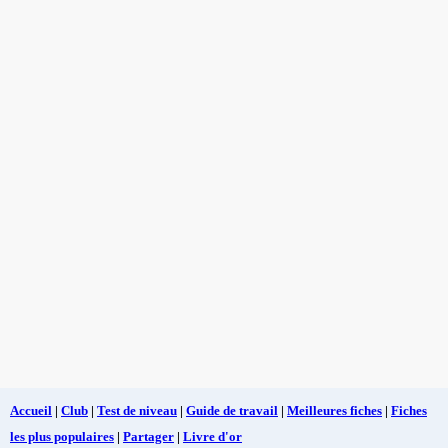
Accueil
|
Club
|
Test de niveau
|
Guide de travail
|
Meilleures fiches
|
Fiches
les plus populaires
|
Partager
|
Livre d'or