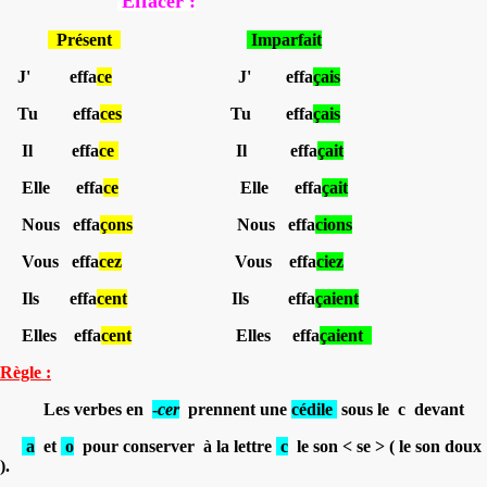
Effacer :
Présent
Imparfait
J' effa
ce
J' effa
çais
Tu effa
ces
Tu effa
çais
Il effa
ce
Il effa
çait
Elle effa
ce
Elle effa
çait
Nous effa
çons
Nous effa
cions
Vous effa
cez
Vous effa
ciez
Ils effa
cent
Ils effa
çaient
Elles effa
cent
Elles effa
çaient
Règle :
Les verbes en
-
cer
prennent une
cédile
sous le c devant
a
et
o
pour conserver à la lettre
c
le son < se > ( le son doux
).