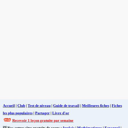
Accueil
|
Club
|
Test de niveau
|
Guide de travail
|
Meilleures fiches
|
Fiches
les plus populaires
|
Partager
|
Livre d'or
Recevoir 1 leçon gratuite par semaine
💡 Nos autres sites gratuits de cours :
Anglais
|
Mathématiques
|
Espagnol
|