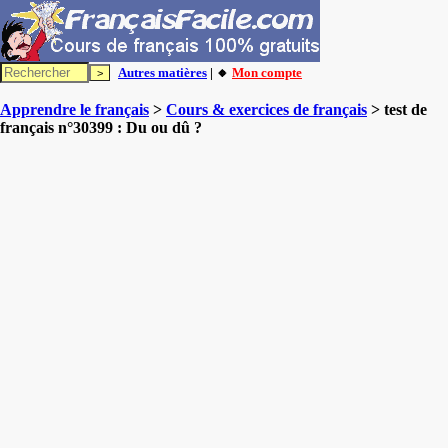
Autres matières
| 🔸
Mon compte
Apprendre le français
>
Cours & exercices de français
> test de
français n°30399 : Du ou dû ?