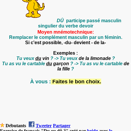
DÛ
participe passé masculin
singulier du verbe devoir
Moyen mnémotechnique:
Remplacer le complément masculin par un féminin.
Si c'est possible, -du- devient - de la-
Exemples :
Tu veux
du
vin
? -> Tu veux
de la limonade
?
Tu as vu le cartable
du
garçon
? -> Tu as vu le cartable
de
la fille
?
À vous :
Faites le bon choix.
Débutants
Tweeter
Partager
Exercice de français "Du ou dû ?" créé par
bridg
avec
le