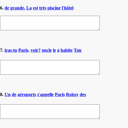
6.
de
grande.
La
est
très
piscine
l'hôtel
7.
iras-tu
Paris,
voir?
oncle
le
à
habite
Ton
8.
Un
de
aéroports
s'appelle
Paris
Roissy
des