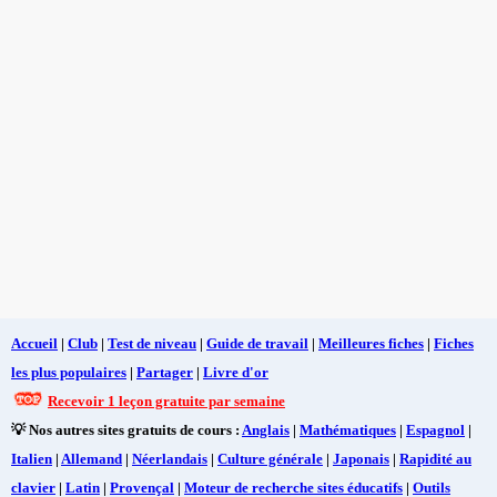
Accueil
|
Club
|
Test de niveau
|
Guide de travail
|
Meilleures fiches
|
Fiches
les plus populaires
|
Partager
|
Livre d'or
Recevoir 1 leçon gratuite par semaine
💡 Nos autres sites gratuits de cours :
Anglais
|
Mathématiques
|
Espagnol
|
Italien
|
Allemand
|
Néerlandais
|
Culture générale
|
Japonais
|
Rapidité au
clavier
|
Latin
|
Provençal
|
Moteur de recherche sites éducatifs
|
Outils