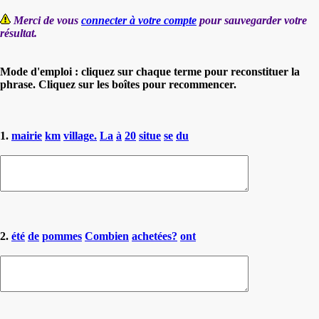
Merci de vous
connecter à votre compte
pour sauvegarder votre
résultat.
Mode d'emploi : cliquez sur chaque terme pour reconstituer la
phrase. Cliquez sur les boîtes pour recommencer.
1.
mairie
km
village.
La
à
20
situe
se
du
2.
été
de
pommes
Combien
achetées?
ont