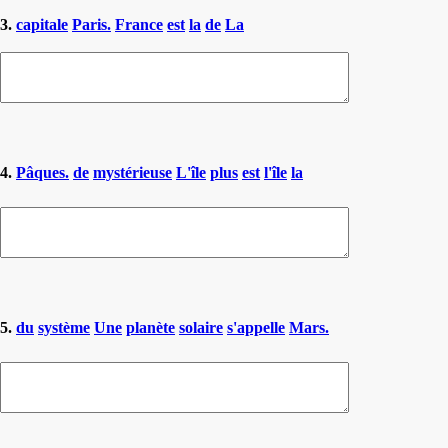
3.
capitale
Paris.
France
est
la
de
La
4.
Pâques.
de
mystérieuse
L'île
plus
est
l'île
la
5.
du
système
Une
planète
solaire
s'appelle
Mars.