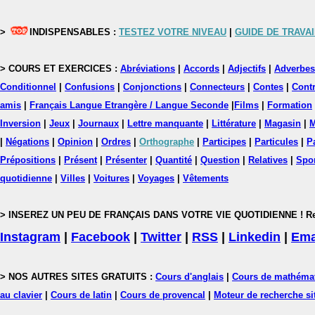
>
INDISPENSABLES :
TESTEZ VOTRE NIVEAU
|
GUIDE DE TRAVAI
> COURS ET EXERCICES :
Abréviations
|
Accords
|
Adjectifs
|
Adverbes
Conditionnel
|
Confusions
|
Conjonctions
|
Connecteurs
|
Contes
|
Contr
amis
|
Français Langue Etrangère / Langue Seconde
|
Films
|
Formation
Inversion
|
Jeux
|
Journaux
|
Lettre manquante
|
Littérature
|
Magasin
|
M
|
Négations
|
Opinion
|
Ordres
|
Orthographe
|
Participes
|
Particules
|
P
Prépositions
|
Présent
|
Présenter
|
Quantité
|
Question
|
Relatives
|
Spo
quotidienne
|
Villes
|
Voitures
|
Voyages
|
Vêtements
> INSEREZ UN PEU DE FRANÇAIS DANS VOTRE VIE QUOTIDIENNE ! Rejoig
Instagram
|
Facebook
|
Twitter
|
RSS
|
Linkedin
|
Ema
> NOS AUTRES SITES GRATUITS :
Cours d'anglais
|
Cours de mathéma
au clavier
|
Cours de latin
|
Cours de provencal
|
Moteur de recherche si