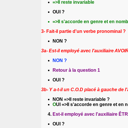
=>Il reste invariable
OUI ?
=>Il s'accorde en genre et en nom
3- Fait-il partie d'un verbe pronominal ?
NON ?
3a- Est-il employé avec l'auxiliaire AVOI
NON ?
Retour à la question 1
OUI ?
3b- Y a-t-il un C.O.D placé à gauche de l'
NON
=>Il reste invariable ?
O
UI
=>Il s'accorde en genre et en
Est-il employé avec l'auxiliaire ÊTRE
OUI ?