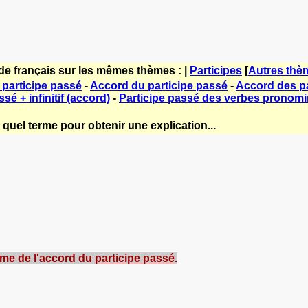
de français sur les mêmes thèmes : |
Participes
[
Autres thè
participe passé
-
Accord du participe passé
-
Accord des pa
sé + infinitif (accord)
-
Participe passé des verbes pronom
quel terme pour obtenir une explication...
ème de l'accord du
participe passé
.