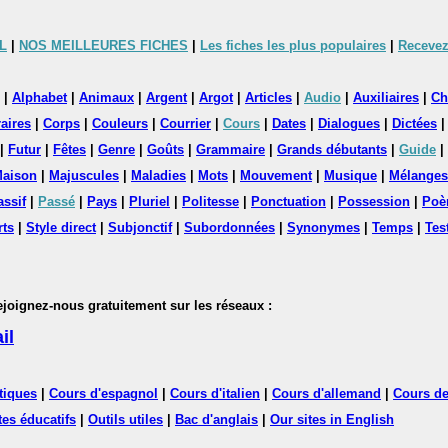
L
|
NOS MEILLEURES FICHES
|
Les fiches les plus populaires
|
Recevez
|
Alphabet
|
Animaux
|
Argent
|
Argot
|
Articles
|
Audio
|
Auxiliaires
|
Ch
aires
|
Corps
|
Couleurs
|
Courrier
|
Cours
|
Dates
|
Dialogues
|
Dictées
|
Futur
|
Fêtes
|
Genre
|
Goûts
|
Grammaire
|
Grands débutants
|
Guide
|
aison
|
Majuscules
|
Maladies
|
Mots
|
Mouvement
|
Musique
|
Mélanges
assif
|
Passé
|
Pays
|
Pluriel
|
Politesse
|
Ponctuation
|
Possession
|
Poè
rts
|
Style direct
|
Subjonctif
|
Subordonnées
|
Synonymes
|
Temps
|
Tes
nez-nous gratuitement sur les réseaux :
il
tiques
|
Cours d'espagnol
|
Cours d'italien
|
Cours d'allemand
|
Cours de
tes éducatifs
|
Outils utiles
|
Bac d'anglais
|
Our sites in English