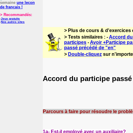
semaine
une leçon
de français !
> Recommandés:
-
Jeux gratuits
-
Nos autres sites
> Plus de cours & d'exercices 
> Tests similaires : -
Accord du 
participes
-
Avoir +Participe pas
passé précédé de "en"
>
Double-cliquez
sur n'importe 
Accord du participe passé
Parcours à faire pour résoudre le probl
1a- Est-il employé avec un auxiliaire?