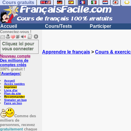
Cours gratuits
Accueil
Cours/Tests
Participer
Connectez-vous !
Cliquez ici pour
vous connecter
Apprendre le français
>
Cours & exercic
Nouveau compte
Des millions de
comptes créés
100% gratuit !
[
Avantages
]
Accueil
Accès rapides
Imprimer
Livre d'or
Plan du site
Recommander
Signaler un bug
Faire un lien
Comme des
milliers de
personnes, recevez
gratuitement
chaque