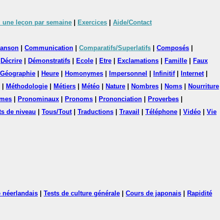
 une leçon par semaine
|
Exercices
|
Aide/Contact
anson
|
Communication
|
Comparatifs/Superlatifs
|
Composés
|
|
Décrire
|
Démonstratifs
|
Ecole
|
Etre
|
Exclamations
|
Famille
|
Faux
Géographie
|
Heure
|
Homonymes
|
Impersonnel
|
Infinitif
|
Internet
|
|
Méthodologie
|
Métiers
|
Météo
|
Nature
|
Nombres
|
Noms
|
Nourriture
mes
|
Pronominaux
|
Pronoms
|
Prononciation
|
Proverbes
|
ts de niveau
|
Tous/Tout
|
Traductions
|
Travail
|
Téléphone
|
Vidéo
|
Vie
 néerlandais
|
Tests de culture générale
|
Cours de japonais
|
Rapidité