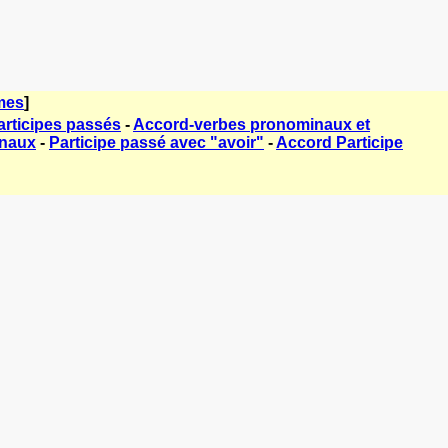
mes
]
rticipes passés
-
Accord-verbes pronominaux et
inaux
-
Participe passé avec "avoir"
-
Accord Participe