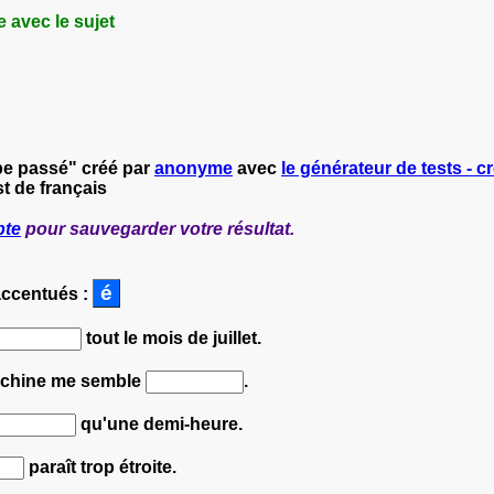
 avec le sujet
pe passé" créé par
anonyme
avec
le générateur de tests - cr
t de français
pte
pour sauvegarder votre résultat.
accentués :
tout le mois de juillet.
achine me semble
.
qu'une demi-heure.
paraît trop étroite.