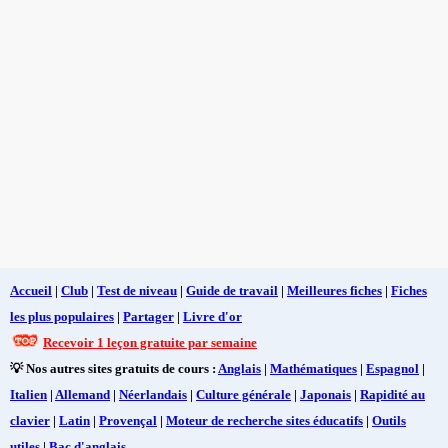
Accueil
|
Club
|
Test de niveau
|
Guide de travail
|
Meilleures fiches
|
Fiches
les plus populaires
|
Partager
|
Livre d'or
Recevoir 1 leçon gratuite par semaine
💡 Nos autres sites gratuits de cours :
Anglais
|
Mathématiques
|
Espagnol
|
Italien
|
Allemand
|
Néerlandais
|
Culture générale
|
Japonais
|
Rapidité au
clavier
|
Latin
|
Provençal
|
Moteur de recherche sites éducatifs
|
Outils
utiles
|
Bac d'anglais