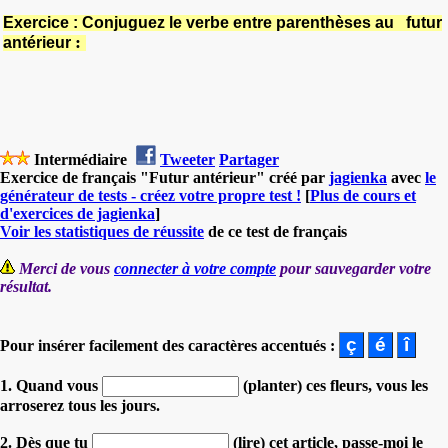
Exercice : Conjuguez le verbe entre parenthèses au
futur
:
antérieur
Intermédiaire
Tweeter
Partager
Exercice de français "Futur antérieur" créé par
jagienka
avec
le
générateur de tests - créez votre propre test !
[
Plus de cours et
d'exercices de jagienka
]
Voir les statistiques de réussite
de ce test de français
Merci de vous
connecter à votre compte
pour sauvegarder votre
résultat.
Pour insérer facilement des caractères accentués :
1. Quand vous
(planter) ces fleurs, vous les
arroserez tous les jours.
2. Dès que tu
(lire) cet article, passe-moi le