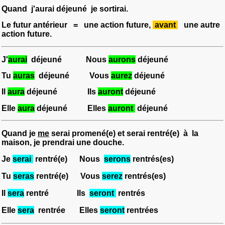
Quand
j'aurai déjeuné
je sortirai.
Le futur antérieur
= une action future,
avant
une autre
action future.
J'
aurai
déjeuné Nous
aurons
déjeuné
Tu
auras
déjeuné Vous
aurez
déjeuné
Il
aura
déjeuné Ils
auront
déjeuné
Elle
aura
déjeuné Elles
auront
déjeuné
Quand je
me
serai promené(e)
et
serai rentré(e
) à la
maison, je prendrai une douche.
Je
serai
rentré(e)
Nous
serons
rentrés(es)
Tu
seras
rentré(e) Vous
serez
rentrés(es)
Il
sera
rentré Ils
seront
rentrés
Elle
sera
rentrée Elles
seront
rentrées