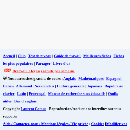
Accueil
|
Club
|
Test de niveau
|
Guide de travail
|
Meilleures fiches
|
Fiches
les plus populaires
|
Partager
|
Livre d'or
Recevoir 1 leçon gratuite par semaine
💡 Nos autres sites gratuits de cours :
Anglais
|
Mathématiques
|
Espagnol
|
Italien
|
Allemand
|
Néerlandais
|
Culture générale
|
Japonais
|
Rapidité au
clavier
|
Latin
|
Provençal
|
Moteur de recherche sites éducatifs
|
Outils
utiles
|
Bac d'anglais
Copyright
Laurent Camus
- Reproduction/traductions interdites sur tous
supports
Aide / Contactez-nous / Mentions légales / Vie privée
/
Cookies
[
Modifier vos