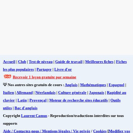
Accueil
|
Club
|
Test de niveau
|
Guide de travail
|
Meilleures fiches
|
Fiches
les plus populaires
|
Partager
|
Livre d'or
Recevoir 1 leçon gratuite par semaine
💡 Nos autres sites gratuits de cours :
Anglais
|
Mathématiques
|
Espagnol
|
Italien
|
Allemand
|
Néerlandais
|
Culture générale
|
Japonais
|
Rapidité au
clavier
|
Latin
|
Provençal
|
Moteur de recherche sites éducatifs
|
Outils
utiles
|
Bac d'anglais
Copyright
Laurent Camus
- Reproduction/traductions interdites sur tous
supports
Aide / Contactez-nous / Mentions légales / Vie privée
/
Cookies
[
Modifier vos