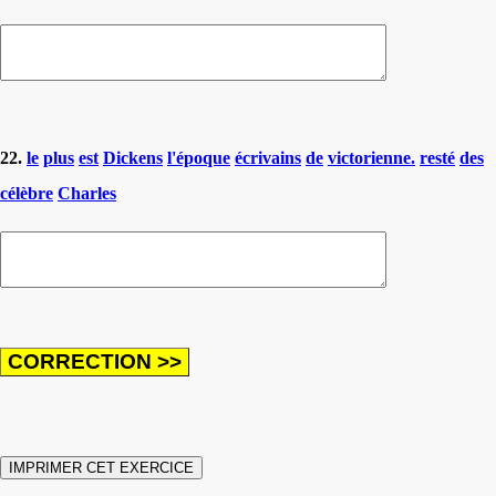
22.
le
plus
est
Dickens
l'époque
écrivains
de
victorienne.
resté
des
célèbre
Charles