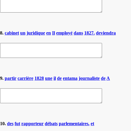
8.
cabinet
un
juridique
en
Il
employé
dans
1827.
deviendra
9.
partir
carrière
1828
une
il
de
entama
journaliste
de
A
10.
des
fut
rapporteur
débats
parlementaires.
et