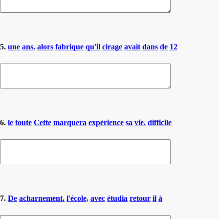
5.
une
ans.
alors
fabrique
qu'il
cirage
avait
dans
de
12
6.
le
toute
Cette
marquera
expérience
sa
vie.
difficile
7.
De
acharnement.
l'école,
avec
étudia
retour
il
à