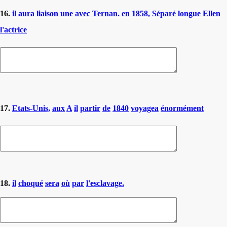
16.
il
aura
liaison
une
avec
Ternan.
en
1858,
Séparé
longue
Ellen
l'actrice
17.
Etats-Unis,
aux
A
il
partir
de
1840
voyagea
énormément
18.
il
choqué
sera
où
par
l'esclavage.