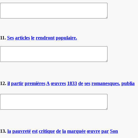
11.
Ses
articles
le
rendront
populaire.
12.
il
partir
premières
A
œuvres
1833
de
ses
romanesques.
publia
13.
la
pauvreté
est
critique
de
la
marquée
œuvre
par
Son