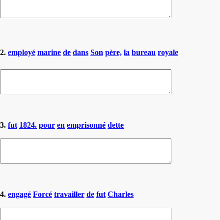
2.
employé
marine
de
dans
Son
père,
la
bureau
royale
3.
fut
1824.
pour
en
emprisonné
dette
4.
engagé
Forcé
travailler
de
fut
Charles