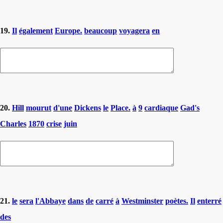
19.
Il
également
Europe.
beaucoup
voyagera
en
20.
Hill
mourut
d'une
Dickens
le
Place.
à
9
cardiaque
Gad's
Charles
1870
crise
juin
21.
le
sera
l'Abbaye
dans
de
carré
à
Westminster
poètes.
Il
enterré
des