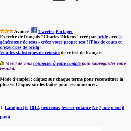
Avancé
Tweeter
Partager
Exercice de français "Charles Dickens" créé par
bridg
avec
le
générateur de tests - créez votre propre test !
[
Plus de cours et
d'exercices de bridg
]
Voir les statistiques de réussite
de ce test de français
Merci de vous
connecter à votre compte
pour sauvegarder votre
résultat.
Mode d'emploi : cliquez sur chaque terme pour reconstituer la
phrase. Cliquez sur les boîtes pour recommencer.
1.
Landport
le
1812,
heureuse.
février
enfance
Né
7
une
n'eut
il
pas
à