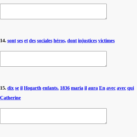
14.
sont
ses
et
des
sociales
héros,
dont
injustices
victimes
15.
dix
se
il
Hogarth
enfants.
1836
maria
il
aura
En
avec
avec
qui
Catherine