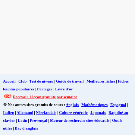
Accueil
|
Club
|
Test de niveau
|
Guide de travail
|
Meilleures fiches
|
Fiches
les plus populaires
|
Partager
|
Livre d'or
Recevoir 1 leçon gratuite par semaine
💡 Nos autres sites gratuits de cours :
Anglais
|
Mathématiques
|
Espagnol
|
Italien
|
Allemand
|
Néerlandais
|
Culture générale
|
Japonais
|
Rapidité au
clavier
|
Latin
|
Provençal
|
Moteur de recherche sites éducatifs
|
Outils
utiles
|
Bac d'anglais