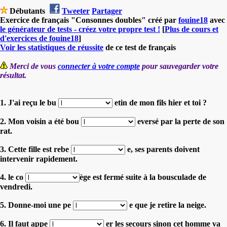
Débutants
Tweeter
Partager
Exercice de français "Consonnes doubles" créé par
fouine18
avec
le générateur de tests - créez votre propre test !
[
Plus de cours et
d'exercices de fouine18
]
Voir les statistiques de réussite
de ce test de français
Merci de vous
connecter à votre compte
pour sauvegarder votre
résultat.
1. J'ai reçu le bu
etin de mon fils hier et toi ?
2. Mon voisin a été bou
eversé par la perte de son
rat.
3. Cette fille est rebe
e, ses parents doivent
intervenir rapidement.
4. le co
ège est fermé suite à la bousculade de
vendredi.
5. Donne-moi une pe
e que je retire la neige.
6. Il faut appe
er les secours sinon cet homme va