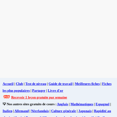
Accueil
|
Club
|
Test de niveau
|
Guide de travail
|
Meilleures fiches
|
Fiches
les plus populaires
|
Partager
|
Livre d'or
Recevoir 1 leçon gratuite par semaine
💡 Nos autres sites gratuits de cours :
Anglais
|
Mathématiques
|
Espagnol
|
Italien
|
Allemand
|
Néerlandais
|
Culture générale
|
Japonais
|
Rapidité au