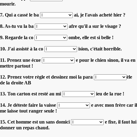
mourir.
7. Qui a cassé le ba
ai, je l'avais acheté hier ?
8. As-tu vu la ba
afre qu'il a sur le visage ?
9. Regarde la co
ombe, elle est si belle !
10. J'ai assisté à la co
ision, c'était horrible.
11. Prenez une écue
e pour le chien sinon, il va en
mettre partout !
12. Prenez votre règle et dessinez moi la para
èle
de la droite AB
13. Ton carton est resté au mi
ieu de la rue !
14. Je déteste faire la vaisse
e avec mon frère car il
me laisse tout ranger seule !
15. Cet homme est un sans domici
e fixe, il faut lui
donner un repas chaud.