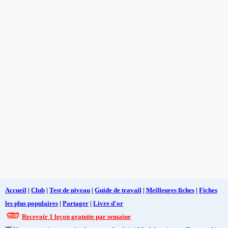
Accueil
|
Club
|
Test de niveau
|
Guide de travail
|
Meilleures fiches
|
Fiches
les plus populaires
|
Partager
|
Livre d'or
Recevoir 1 leçon gratuite par semaine