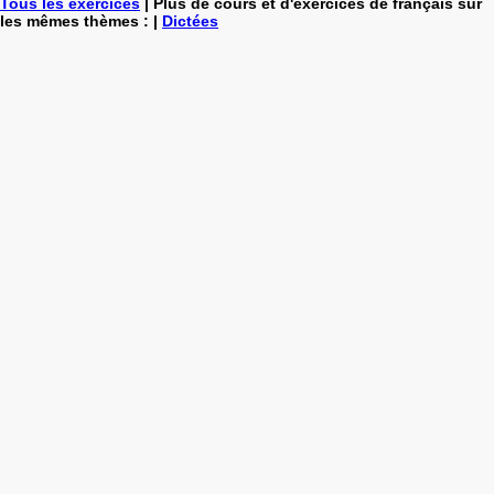
Tous les exercices
| Plus de cours et d'exercices de français sur
les mêmes thèmes : |
Dictées