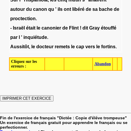
autour
du
canon
qu
'
ils
ont
libéré
de
sa
bache
de
proctection
.
-
Israël
était
le
canonier
de
Flint
!
dit
Gray
étouffé
par
l
'
inquiétude
.
Aussitôt
,
le
docteur
remets
le
cap
vers
le
fortins
.
Cliquez sur les
Abandon
erreurs :
Fin de l'exercice de français "Dictée : Copie d'éléve trompeuse"
Un exercice de français gratuit pour apprendre le français ou se
perfectionner.