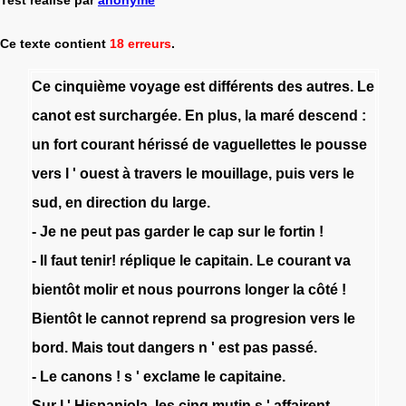
Ce texte contient
18 erreurs
.
Ce
cinquième
voyage
est
différents
des
autres
.
Le
canot
est
surchargée
.
En
plus
,
la
maré
descend
:
un
fort
courant
hérissé
de
vaguellettes
le
pousse
vers
l
'
ouest
à
travers
le
mouillage
,
puis
vers
le
sud
,
en
direction
du
large
.
-
Je
ne
peut
pas
garder
le
cap
sur
le
fortin
!
-
Il
faut
tenir
!
réplique
le
capitain
.
Le
courant
va
bientôt
molir
et
nous
pourrons
longer
la
côté
!
Bientôt
le
cannot
reprend
sa
progresion
vers
le
bord
.
Mais
tout
dangers
n
'
est
pas
passé
.
-
Le
canons
!
s
'
exclame
le
capitaine
.
Sur
l
'
Hispaniola
,
les
cinq
mutin
s
'
affairent