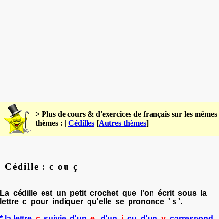
> Plus de cours & d'exercices de français sur les mêmes
thèmes : |
Cédilles
[
Autres thèmes
]
Cédille : c ou ç
La cédille est un petit crochet que l'on écrit sous la
lettre c pour indiquer qu'elle se prononce ' s '.
* la lettre
c
suivie d'un
e
, d'un
i
ou d'un
y
correspond