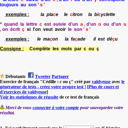
toujours au son '
s
'
exemples :
la pla
c
e le
c
itron la bi
c
yclette
* quand la lettre
c
est suivie d'un
a
, d'un
o
ou d'un
u
, on écrit
ç
si l'on veut avoir
le son '
s
'
exemples :
le ma
ç
on la fa
ç
ade il est dé
ç
u
Consigne :
Complète les mots par
c
ou
ç
Débutants
Tweeter
Partager
Exercice de français "Cédille : c ou ç" créé par
valdyeuse
avec
le
générateur de tests - créez votre propre test !
[
Plus de cours et
d'exercices de valdyeuse
]
Voir les statistiques de réussite
de ce test de français
Merci de vous
connecter à votre compte
pour sauvegarder votre
résultat.