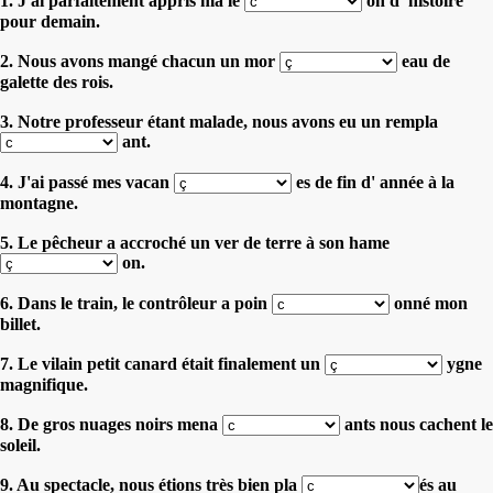
1. J'ai parfaitement appris ma le
on d' histoire
pour demain.
2. Nous avons mangé chacun un mor
eau de
galette des rois.
3. Notre professeur étant malade, nous avons eu un rempla
ant.
4. J'ai passé mes vacan
es de fin d' année à la
montagne.
5. Le pêcheur a accroché un ver de terre à son hame
on.
6. Dans le train, le contrôleur a poin
onné mon
billet.
7. Le vilain petit canard était finalement un
ygne
magnifique.
8. De gros nuages noirs mena
ants nous cachent le
soleil.
9. Au spectacle, nous étions très bien pla
és au