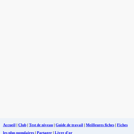
Accueil
|
Club
|
Test de niveau
|
Guide de travail
|
Meilleures fiches
|
Fiches
les plus populaires
|
Partager
|
Livre d'or