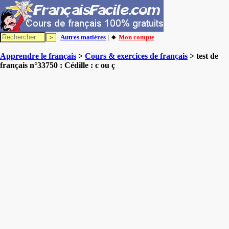
Autres matières
| 🔸
Mon compte
Apprendre le français
>
Cours & exercices de français
> test de
français n°33750 : Cédille : c ou ç