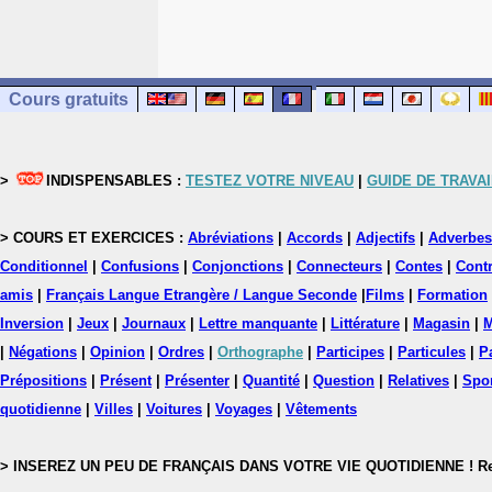
Cours gratuits
>
INDISPENSABLES :
TESTEZ VOTRE NIVEAU
|
GUIDE DE TRAVAI
> COURS ET EXERCICES :
Abréviations
|
Accords
|
Adjectifs
|
Adverbes
Conditionnel
|
Confusions
|
Conjonctions
|
Connecteurs
|
Contes
|
Contr
amis
|
Français Langue Etrangère / Langue Seconde
|
Films
|
Formation
Inversion
|
Jeux
|
Journaux
|
Lettre manquante
|
Littérature
|
Magasin
|
M
|
Négations
|
Opinion
|
Ordres
|
Orthographe
|
Participes
|
Particules
|
P
Prépositions
|
Présent
|
Présenter
|
Quantité
|
Question
|
Relatives
|
Spo
quotidienne
|
Villes
|
Voitures
|
Voyages
|
Vêtements
> INSEREZ UN PEU DE FRANÇAIS DANS VOTRE VIE QUOTIDIENNE ! Rejoig