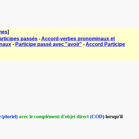
mes
]
rticipes passés
-
Accord-verbes pronominaux et
inaux
-
Participe passé avec "avoir"
-
Accord Participe
r/pluriel)
avec le complément d'objet direct
(COD
) lorsqu'il