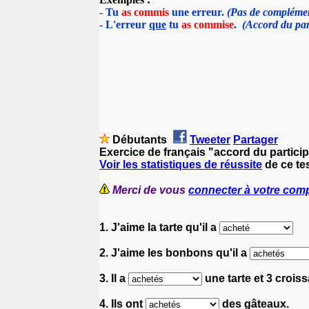
-
Tu
as commis
une erreur.
(Pas de complément
- L'erreur
que
tu
as commise
.
(Accord du part
Débutants
Tweeter
Partager
Exercice de français "accord du partici
Voir les statistiques de réussite
de ce tes
Merci de vous
connecter à votre com
1. J'aime la tarte qu'il a
2. J'aime les bonbons qu'il a
3. Il a
une tarte et 3 croiss
4. Ils ont
des gâteaux.