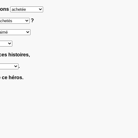
avons
?
es histoires,
.
 ce héros.