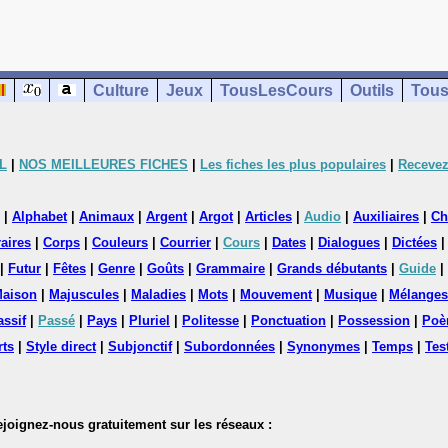
Culture
Jeux
TousLesCours
Outils
Tous
L
|
NOS MEILLEURES FICHES
|
Les fiches les plus populaires
|
Recevez
|
Alphabet
|
Animaux
|
Argent
|
Argot
|
Articles
|
Audio
|
Auxiliaires
|
Ch
aires
|
Corps
|
Couleurs
|
Courrier
|
Cours
|
Dates
|
Dialogues
|
Dictées
|
Futur
|
Fêtes
|
Genre
|
Goûts
|
Grammaire
|
Grands débutants
|
Guide
|
aison
|
Majuscules
|
Maladies
|
Mots
|
Mouvement
|
Musique
|
Mélanges
assif
|
Passé
|
Pays
|
Pluriel
|
Politesse
|
Ponctuation
|
Possession
|
Poè
rts
|
Style direct
|
Subjonctif
|
Subordonnées
|
Synonymes
|
Temps
|
Tes
nez-nous gratuitement sur les réseaux :