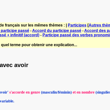
de français sur les mêmes thèmes : |
Participes
[
Autres thè
participe passé
-
Accord du participe passé
-
Accord des pa
sé + infinitif (accord)
-
Participe passé des verbes pronom
quel terme pour obtenir une explication...
avec avoir
avoir'
s'accorde en genre
(masculin/féminin)
et en nombre
(singulie
nvariable.