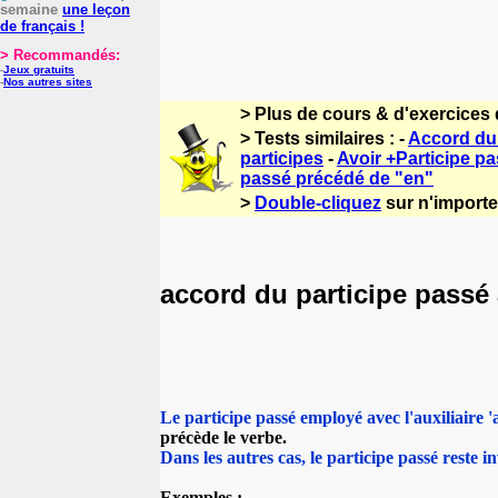
semaine
une leçon
de français !
> Recommandés:
-
Jeux gratuits
-
Nos autres sites
> Plus de cours & d'exercices 
> Tests similaires : -
Accord du 
participes
-
Avoir +Participe pas
passé précédé de "en"
>
Double-cliquez
sur n'importe 
accord du participe passé 
Le participe passé employé avec l'auxiliaire '
précède le verbe.
Dans les autres cas, le participe passé reste i
Exemples :