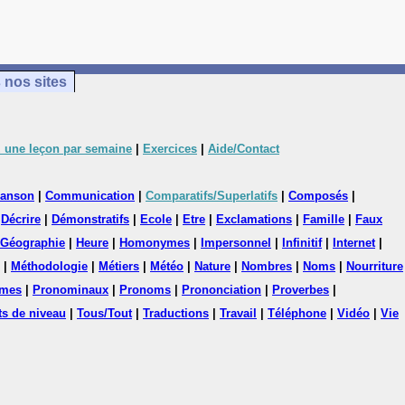
 nos sites
 une leçon par semaine
|
Exercices
|
Aide/Contact
anson
|
Communication
|
Comparatifs/Superlatifs
|
Composés
|
|
Décrire
|
Démonstratifs
|
Ecole
|
Etre
|
Exclamations
|
Famille
|
Faux
Géographie
|
Heure
|
Homonymes
|
Impersonnel
|
Infinitif
|
Internet
|
|
Méthodologie
|
Métiers
|
Météo
|
Nature
|
Nombres
|
Noms
|
Nourriture
mes
|
Pronominaux
|
Pronoms
|
Prononciation
|
Proverbes
|
ts de niveau
|
Tous/Tout
|
Traductions
|
Travail
|
Téléphone
|
Vidéo
|
Vie