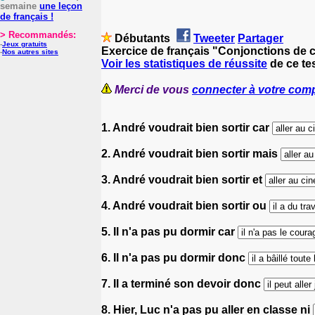
semaine
une leçon
de français !
> Recommandés:
Débutants
Tweeter
Partager
-
Jeux gratuits
Exercice de français "Conjonctions de c
-
Nos autres sites
Voir les statistiques de réussite
de ce tes
Merci de vous
connecter à votre com
1. André voudrait bien sortir car
2. André voudrait bien sortir mais
3. André voudrait bien sortir et
4. André voudrait bien sortir ou
5. Il n'a pas pu dormir car
6. Il n'a pas pu dormir donc
7. Il a terminé son devoir donc
8. Hier, Luc n'a pas pu aller en classe ni