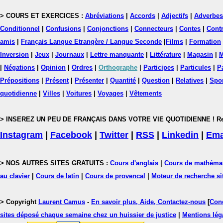
> COURS ET EXERCICES :
Abréviations
|
Accords
|
Adjectifs
|
Adverbes
Conditionnel
|
Confusions
|
Conjonctions
|
Connecteurs
|
Contes
|
Contr
amis
|
Français Langue Etrangère / Langue Seconde
|
Films
|
Formation
Inversion
|
Jeux
|
Journaux
|
Lettre manquante
|
Littérature
|
Magasin
|
M
|
Négations
|
Opinion
|
Ordres
|
Orthographe
|
Participes
|
Particules
|
P
Prépositions
|
Présent
|
Présenter
|
Quantité
|
Question
|
Relatives
|
Spo
quotidienne
|
Villes
|
Voitures
|
Voyages
|
Vêtements
> INSEREZ UN PEU DE FRANÇAIS DANS VOTRE VIE QUOTIDIENNE ! Rejoig
Instagram
|
Facebook
|
Twitter
|
RSS
|
Linkedin
|
Ema
> NOS AUTRES SITES GRATUITS :
Cours d'anglais
|
Cours de mathéma
au clavier
|
Cours de latin
|
Cours de provencal
|
Moteur de recherche si
> Copyright
Laurent Camus
-
En savoir plus, Aide, Contactez-nous
[
Cond
sites déposé chaque semaine chez un huissier de justice
|
Mentions léga