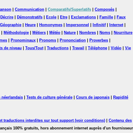
anson
|
Communication
|
Comparatifs/Superlatifs
|
Composés
|
|
Décrire
|
Démonstratifs
|
Ecole
|
Etre
|
Exclamations
|
Famille
|
Faux
Géographie
|
Heure
|
Homonymes
|
Impersonnel
|
Infinitif
|
Internet
|
|
Méthodologie
|
Métiers
|
Météo
|
Nature
|
Nombres
|
Noms
|
Nourriture
mes
|
Pronominaux
|
Pronoms
|
Prononciation
|
Proverbes
|
ts de niveau
|
Tous/Tout
|
Traductions
|
Travail
|
Téléphone
|
Vidéo
|
Vie
 néerlandais
|
Tests de culture générale
|
Cours de japonais
|
Rapidité
 traductions interdites sur tout support (voir conditions)
|
Contenu des
français 100% gratuits, hors abonnement internet auprès d'un fournisseur