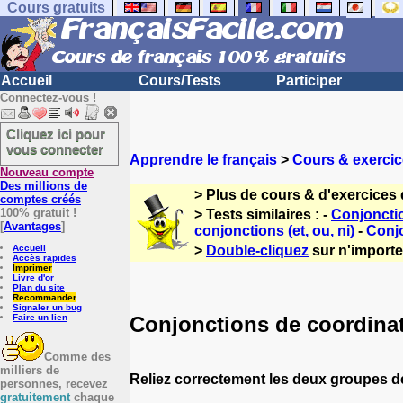
Cours gratuits
Accueil
Cours/Tests
Participer
Connectez-vous !
Cliquez ici pour
vous connecter
Apprendre le français
>
Cours & exercic
Nouveau compte
Des millions de
> Plus de cours & d'exercices 
comptes créés
100% gratuit !
> Tests similaires : -
Conjoncti
[
Avantages
]
conjonctions (et, ou, ni)
-
Conjo
Accueil
>
Double-cliquez
sur n'importe 
Accès rapides
Imprimer
Livre d'or
Plan du site
Recommander
Signaler un bug
Conjonctions de coordinat
Faire un lien
Comme des
milliers de
Reliez correctement les deux groupes d
personnes, recevez
gratuitement
chaque