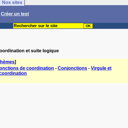
Nos sites
/
Créer un test
oordination et suite logique
thèmes
]
onctions de coordination
-
Conjonctions
-
Virgule et
coordination