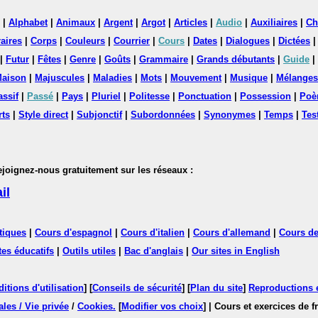
|
Alphabet
|
Animaux
|
Argent
|
Argot
|
Articles
|
Audio
|
Auxiliaires
|
Ch
aires
|
Corps
|
Couleurs
|
Courrier
|
Cours
|
Dates
|
Dialogues
|
Dictées
|
Futur
|
Fêtes
|
Genre
|
Goûts
|
Grammaire
|
Grands débutants
|
Guide
|
aison
|
Majuscules
|
Maladies
|
Mots
|
Mouvement
|
Musique
|
Mélanges
assif
|
Passé
|
Pays
|
Pluriel
|
Politesse
|
Ponctuation
|
Possession
|
Poè
rts
|
Style direct
|
Subjonctif
|
Subordonnées
|
Synonymes
|
Temps
|
Tes
nez-nous gratuitement sur les réseaux :
il
tiques
|
Cours d'espagnol
|
Cours d'italien
|
Cours d'allemand
|
Cours de
tes éducatifs
|
Outils utiles
|
Bac d'anglais
|
Our sites in English
itions d'utilisation
] [
Conseils de sécurité
] [
Plan du site
]
Reproductions et
les / Vie privée
/
Cookies
.
[
Modifier vos choix
]
| Cours et exercices de 