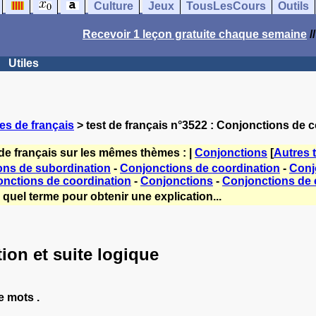
Culture
Jeux
TousLesCours
Outils
Recevoir 1 leçon gratuite chaque semaine
/
Utiles
es de français
> test de français n°3522 : Conjonctions de c
de français sur les mêmes thèmes : |
Conjonctions
[
Autres 
ons de subordination
-
Conjonctions de coordination
-
Conj
nctions de coordination
-
Conjonctions
-
Conjonctions de 
quel terme pour obtenir une explication...
ion et suite logique
e mots .