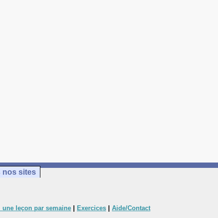
 nos sites
 une leçon par semaine
|
Exercices
|
Aide/Contact