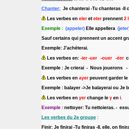
Chanter:
Je chant
er
ai
-
Tu chant
eras -
Il
Les verbes en
eler
et
eter
prennent
2 l
Exemple :
(appeler)
Elle appellera
(jeter
Sauf certains qui prennent un accent gr
Exemple
:
J'ach
èterai.
Les verbes en:
-ier -uer -ouer -éer
c
Exemple :
Je cri
erai
- Nous jou
erons
- 
Les verbes en
ayer
peuvent garder le
Exemple :
balayer ->Je balayerai ou Je b
Les verbes en
yer
change le
y
en
i
.
Exemple :
nettoyer:
Tu nettoieras. -
essu
Les verbes du 2e groupe
:
Finir
:
Je finirai -Tu finiras -Il, elle, on fin