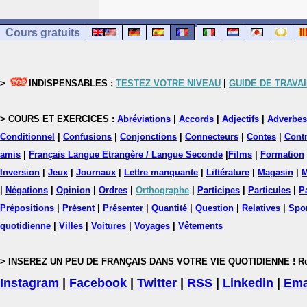
Cours gratuits
>
INDISPENSABLES :
TESTEZ VOTRE NIVEAU
|
GUIDE DE TRAVAI
> COURS ET EXERCICES :
Abréviations
|
Accords
|
Adjectifs
|
Adverbes
Conditionnel
|
Confusions
|
Conjonctions
|
Connecteurs
|
Contes
|
Contr
amis
|
Français Langue Etrangère / Langue Seconde
|
Films
|
Formation
Inversion
|
Jeux
|
Journaux
|
Lettre manquante
|
Littérature
|
Magasin
|
M
|
Négations
|
Opinion
|
Ordres
|
Orthographe
|
Participes
|
Particules
|
P
Prépositions
|
Présent
|
Présenter
|
Quantité
|
Question
|
Relatives
|
Spo
quotidienne
|
Villes
|
Voitures
|
Voyages
|
Vêtements
> INSEREZ UN PEU DE FRANÇAIS DANS VOTRE VIE QUOTIDIENNE ! Rejoig
Instagram
|
Facebook
|
Twitter
|
RSS
|
Linkedin
|
Ema