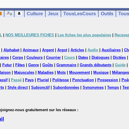
Culture
Jeux
TousLesCours
Outils
Tous
L
|
NOS MEILLEURES FICHES
|
Les fiches les plus populaires
|
Recevez
|
Alphabet
|
Animaux
|
Argent
|
Argot
|
Articles
|
Audio
|
Auxiliaires
|
Ch
aires
|
Corps
|
Couleurs
|
Courrier
|
Cours
|
Dates
|
Dialogues
|
Dictées
|
Futur
|
Fêtes
|
Genre
|
Goûts
|
Grammaire
|
Grands débutants
|
Guide
|
aison
|
Majuscules
|
Maladies
|
Mots
|
Mouvement
|
Musique
|
Mélanges
assif
|
Passé
|
Pays
|
Pluriel
|
Politesse
|
Ponctuation
|
Possession
|
Poè
rts
|
Style direct
|
Subjonctif
|
Subordonnées
|
Synonymes
|
Temps
|
Tes
nez-nous gratuitement sur les réseaux :
il