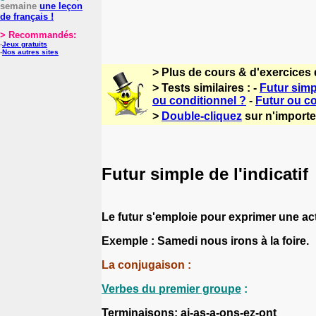
semaine
une leçon
de français !
> Recommandés:
-
Jeux gratuits
-
Nos autres sites
> Plus de cours & d'exercices 
> Tests similaires : -
Futur simp
ou conditionnel ?
-
Futur ou co
>
Double-cliquez
sur n'importe 
Futur simple de l'indicatif
Le futur s'emploie pour exprimer une acti
Exemple :
Samedi nous
iro
ns
à la foire.
La conjugaison :
Verbes du premier groupe
:
Terminaisons:
ai-as-a-ons-ez-ont