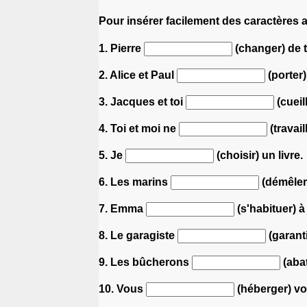
Pour insérer facilement des caractères 
1. Pierre
(changer) de t
2. Alice et Paul
(porter)
3. Jacques et toi
(cueill
4. Toi et moi ne
(travai
5. Je
(choisir) un livre.
6. Les marins
(démêler
7. Emma
(s'habituer) 
8. Le garagiste
(garanti
9. Les bûcherons
(abat
10. Vous
(héberger) vo