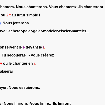
 chant
era-
Nous chant
erons-
Vous chant
erez -
Ils chantero
nt
ou
2 t
au futur simple !
)
Nous jetterons
ave :
acheter-peler-geler-modeler-ciseler-marteler...
onservent le
e
devant le
r
.
Tu secou
eras
- Vous cré
erez
y
ou le changer en
i
.
alaierai
yer
:
Nous essuierons
.
ira - Nous finirons -Vous finirez -
Ils fin
iront