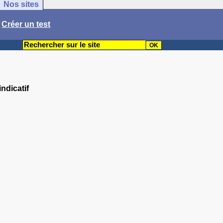
Nos sites
/
Créer un test
indicatif