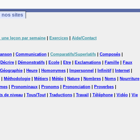
 nos sites
 une leçon par semaine
|
Exercices
|
Aide/Contact
anson
|
Communication
|
Comparatifs/Superlatifs
|
Composés
|
|
Décrire
|
Démonstratifs
|
Ecole
|
Etre
|
Exclamations
|
Famille
|
Faux
Géographie
|
Heure
|
Homonymes
|
Impersonnel
|
Infinitif
|
Internet
|
|
Méthodologie
|
Métiers
|
Météo
|
Nature
|
Nombres
|
Noms
|
Nourriture
mes
|
Pronominaux
|
Pronoms
|
Prononciation
|
Proverbes
|
ts de niveau
|
Tous/Tout
|
Traductions
|
Travail
|
Téléphone
|
Vidéo
|
Vie