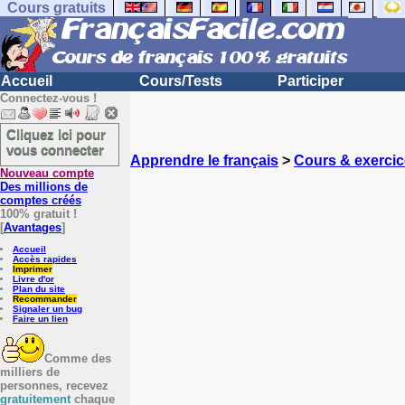
Cours gratuits
Accueil
Cours/Tests
Participer
Connectez-vous !
Cliquez ici pour
vous connecter
Apprendre le français
>
Cours & exercic
Nouveau compte
Des millions de
comptes créés
100% gratuit !
[
Avantages
]
Accueil
Accès rapides
Imprimer
Livre d'or
Plan du site
Recommander
Signaler un bug
Faire un lien
Comme des
milliers de
personnes, recevez
gratuitement
chaque