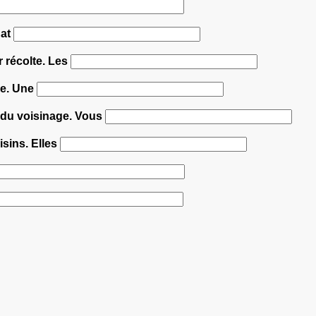
hat
r récolte. Les
de. Une
 du voisinage. Vous
isins. Elles