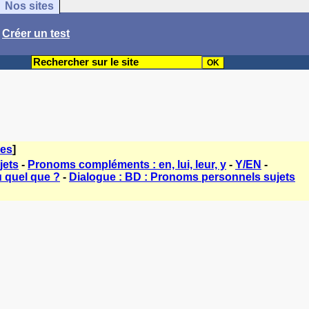
Nos sites
/
Créer un test
mes
]
jets
-
Pronoms compléments : en, lui, leur, y
-
Y/EN
-
 quel que ?
-
Dialogue : BD : Pronoms personnels sujets