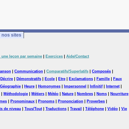
 nos sites
 une leçon par semaine
|
Exercices
|
Aide/Contact
anson
|
Communication
|
Comparatifs/Superlatifs
|
Composés
|
|
Décrire
|
Démonstratifs
|
Ecole
|
Etre
|
Exclamations
|
Famille
|
Faux
Géographie
|
Heure
|
Homonymes
|
Impersonnel
|
Infinitif
|
Internet
|
|
Méthodologie
|
Métiers
|
Météo
|
Nature
|
Nombres
|
Noms
|
Nourriture
mes
|
Pronominaux
|
Pronoms
|
Prononciation
|
Proverbes
|
ts de niveau
|
Tous/Tout
|
Traductions
|
Travail
|
Téléphone
|
Vidéo
|
Vie