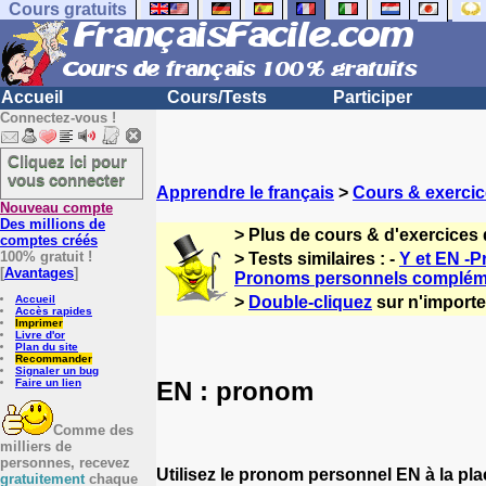
Cours gratuits
Accueil
Cours/Tests
Participer
Connectez-vous !
Cliquez ici pour
vous connecter
Apprendre le français
>
Cours & exercic
Nouveau compte
Des millions de
> Plus de cours & d'exercices 
comptes créés
100% gratuit !
> Tests similaires : -
Y et EN -
[
Avantages
]
Pronoms personnels compléme
Accueil
>
Double-cliquez
sur n'importe 
Accès rapides
Imprimer
Livre d'or
Plan du site
Recommander
Signaler un bug
EN : pronom
Faire un lien
Comme des
milliers de
personnes, recevez
Utilisez le pronom personnel EN à la p
gratuitement
chaque