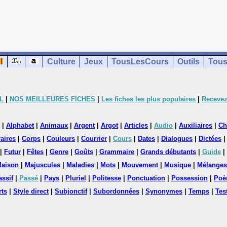
Culture
Jeux
TousLesCours
Outils
Tous
L
|
NOS MEILLEURES FICHES
|
Les fiches les plus populaires
|
Recevez
|
Alphabet
|
Animaux
|
Argent
|
Argot
|
Articles
|
Audio
|
Auxiliaires
|
Ch
aires
|
Corps
|
Couleurs
|
Courrier
|
Cours
|
Dates
|
Dialogues
|
Dictées
|
Futur
|
Fêtes
|
Genre
|
Goûts
|
Grammaire
|
Grands débutants
|
Guide
|
aison
|
Majuscules
|
Maladies
|
Mots
|
Mouvement
|
Musique
|
Mélanges
assif
|
Passé
|
Pays
|
Pluriel
|
Politesse
|
Ponctuation
|
Possession
|
Poè
rts
|
Style direct
|
Subjonctif
|
Subordonnées
|
Synonymes
|
Temps
|
Tes