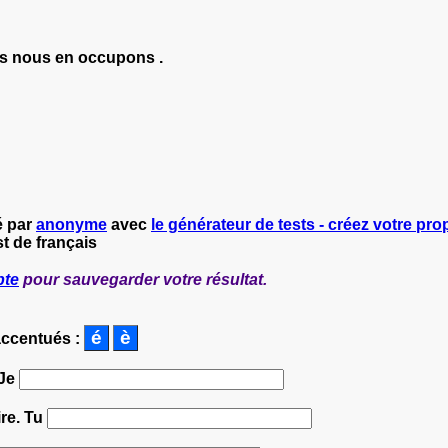
s nous en occupons .
é par
anonyme
avec
le générateur de tests - créez votre prop
t de français
pte
pour sauvegarder votre résultat.
accentués :
 Je
ire. Tu