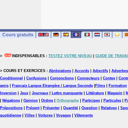
Cours gratuits
>
INDISPENSABLES :
TESTEZ VOTRE NIVEAU
|
GUIDE DE TRAVAI
> COURS ET EXERCICES :
Abréviations
|
Accords
|
Adjectifs
|
Adverbes
Conditionnel
|
Confusions
|
Conjonctions
|
Connecteurs
|
Contes
|
Contr
amis
|
Français Langue Etrangère / Langue Seconde
|
Films
|
Formation
Inversion
|
Jeux
|
Journaux
|
Lettre manquante
|
Littérature
|
Magasin
|
M
|
Négations
|
Opinion
|
Ordres
|
Orthographe
|
Participes
|
Particules
|
P
Prépositions
|
Présent
|
Présenter
|
Quantité
|
Question
|
Relatives
|
Spo
quotidienne
|
Villes
|
Voitures
|
Voyages
|
Vêtements