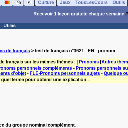
Culture
Jeux
TousLesCours
Outils
Recevoir 1 leçon gratuite chaque semaine
/
Utiles
es de français
> test de français n°3621 : EN : pronom
de français sur les mêmes thèmes : |
Pronoms
[
Autres thè
Pronoms personnels compléments
-
Pronoms personnels su
nts d'objet
-
FLE-Pronoms personnels sujets
-
Quelque ou
quel terme pour obtenir une explication...
lace du groupe nominal complément.