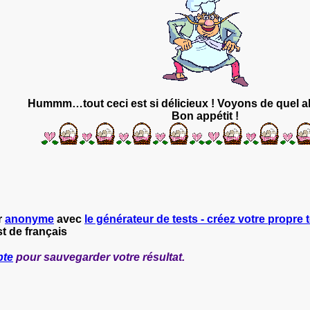
Hummm…tout ceci est si délicieux ! Voyons de quel alim
Bon appétit !
r
anonyme
avec
le générateur de tests - créez votre propre t
t de français
pte
pour sauvegarder votre résultat.