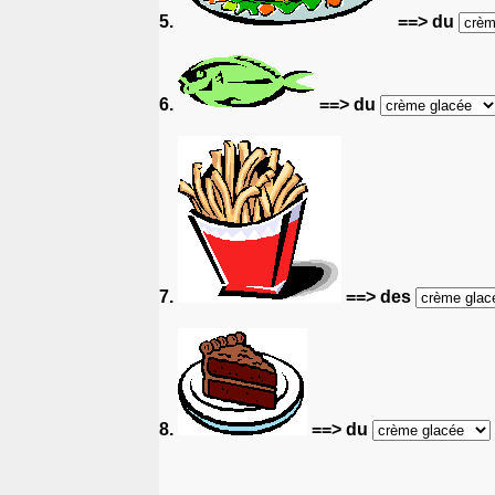
5.
==> du
6.
==> du
7.
==> des
8.
==> du