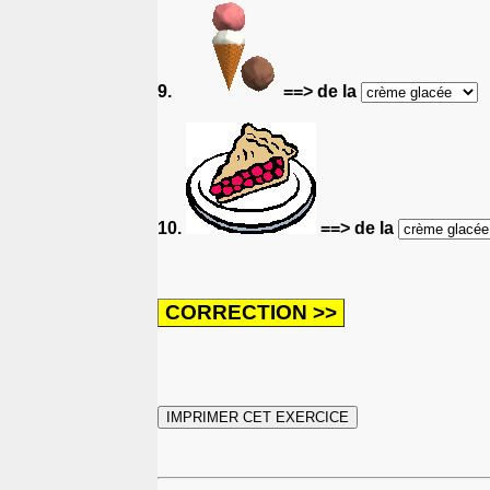
9.
==> de la
10.
==> de la