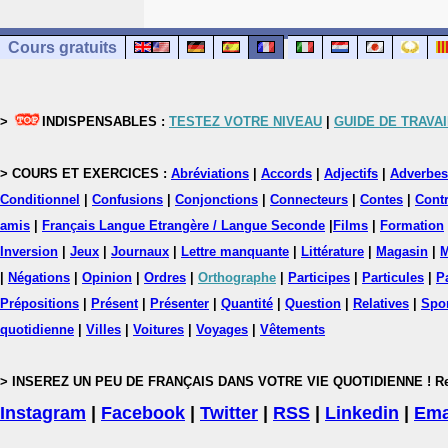
Cours gratuits
>
INDISPENSABLES :
TESTEZ VOTRE NIVEAU
|
GUIDE DE TRAVAI
> COURS ET EXERCICES :
Abréviations
|
Accords
|
Adjectifs
|
Adverbes
Conditionnel
|
Confusions
|
Conjonctions
|
Connecteurs
|
Contes
|
Contr
amis
|
Français Langue Etrangère / Langue Seconde
|
Films
|
Formation
Inversion
|
Jeux
|
Journaux
|
Lettre manquante
|
Littérature
|
Magasin
|
M
|
Négations
|
Opinion
|
Ordres
|
Orthographe
|
Participes
|
Particules
|
P
Prépositions
|
Présent
|
Présenter
|
Quantité
|
Question
|
Relatives
|
Spo
quotidienne
|
Villes
|
Voitures
|
Voyages
|
Vêtements
> INSEREZ UN PEU DE FRANÇAIS DANS VOTRE VIE QUOTIDIENNE ! Rejoig
Instagram
|
Facebook
|
Twitter
|
RSS
|
Linkedin
|
Ema