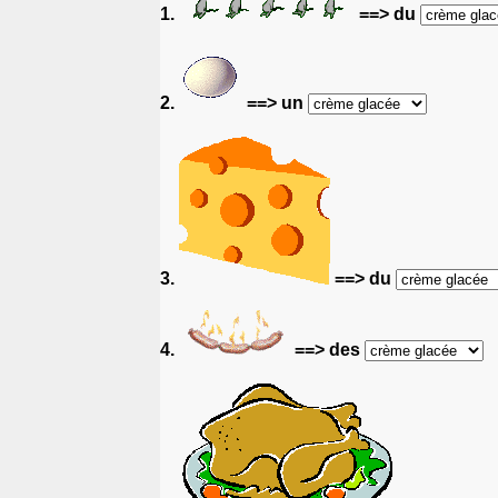
1.
==> du
2.
==> un
3.
==> du
4.
==> des