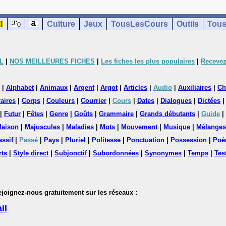
Culture
Jeux
TousLesCours
Outils
Tous
L
|
NOS MEILLEURES FICHES
|
Les fiches les plus populaires
|
Recevez
|
Alphabet
|
Animaux
|
Argent
|
Argot
|
Articles
|
Audio
|
Auxiliaires
|
Ch
aires
|
Corps
|
Couleurs
|
Courrier
|
Cours
|
Dates
|
Dialogues
|
Dictées
|
Futur
|
Fêtes
|
Genre
|
Goûts
|
Grammaire
|
Grands débutants
|
Guide
|
aison
|
Majuscules
|
Maladies
|
Mots
|
Mouvement
|
Musique
|
Mélanges
assif
|
Passé
|
Pays
|
Pluriel
|
Politesse
|
Ponctuation
|
Possession
|
Poè
rts
|
Style direct
|
Subjonctif
|
Subordonnées
|
Synonymes
|
Temps
|
Tes
nez-nous gratuitement sur les réseaux :
il