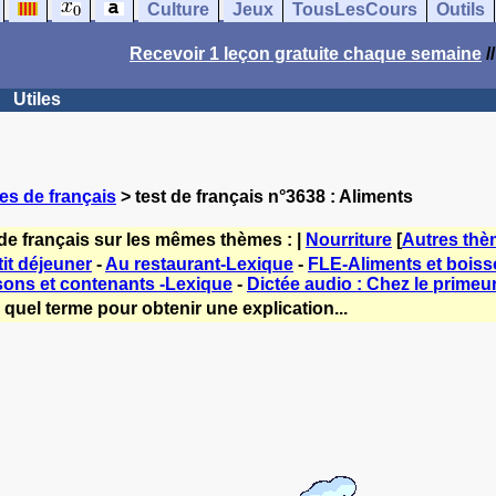
Culture
Jeux
TousLesCours
Outils
Recevoir 1 leçon gratuite chaque semaine
/
Utiles
es de français
> test de français n°3638 : Aliments
de français sur les mêmes thèmes : |
Nourriture
[
Autres th
it déjeuner
-
Au restaurant-Lexique
-
FLE-Aliments et bois
ons et contenants -Lexique
-
Dictée audio : Chez le primeu
quel terme pour obtenir une explication...