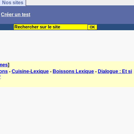
Nos sites
/
Créer un test
èmes
]
sons
-
Cuisine-Lexique
-
Boissons Lexique
-
Dialogue : Et si
r