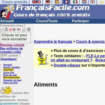
Cours gratuits
Accueil
Cours/Tests
Participer
Connectez-vous !
Cliquez ici pour
vous connecter
Apprendre le français
>
Cours & exercic
Nouveau compte
Des millions de
> Plus de cours & d'exercices 
comptes créés
100% gratuit !
> Tests similaires : -
FLE-Le pet
[
Avantages
]
on allait au restaurant ?
-
Boiss
Accueil
>
Double-cliquez
sur n'importe 
Accès rapides
Imprimer
Livre d'or
Plan du site
Recommander
Signaler un bug
Aliments
Faire un lien
Comme des
milliers de
personnes, recevez
gratuitement
chaque