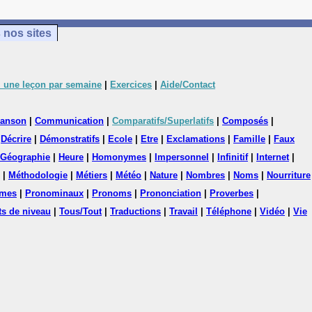
 nos sites
 une leçon par semaine
|
Exercices
|
Aide/Contact
anson
|
Communication
|
Comparatifs/Superlatifs
|
Composés
|
|
Décrire
|
Démonstratifs
|
Ecole
|
Etre
|
Exclamations
|
Famille
|
Faux
Géographie
|
Heure
|
Homonymes
|
Impersonnel
|
Infinitif
|
Internet
|
|
Méthodologie
|
Métiers
|
Météo
|
Nature
|
Nombres
|
Noms
|
Nourriture
mes
|
Pronominaux
|
Pronoms
|
Prononciation
|
Proverbes
|
ts de niveau
|
Tous/Tout
|
Traductions
|
Travail
|
Téléphone
|
Vidéo
|
Vie