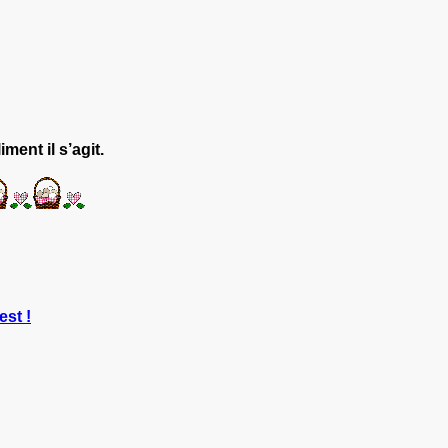
ent il s’agit.
est !