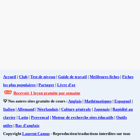
Accueil
|
Club
|
Test de niveau
|
Guide de travail
|
Meilleures fiches
|
Fiches
les plus populaires
|
Partager
|
Livre d'or
Recevoir 1 leçon gratuite par semaine
💡 Nos autres sites gratuits de cours :
Anglais
|
Mathématiques
|
Espagnol
|
Italien
|
Allemand
|
Néerlandais
|
Culture générale
|
Japonais
|
Rapidité au
clavier
|
Latin
|
Provençal
|
Moteur de recherche sites éducatifs
|
Outils
utiles
|
Bac d'anglais
Copyright
Laurent Camus
- Reproduction/traductions interdites sur tous