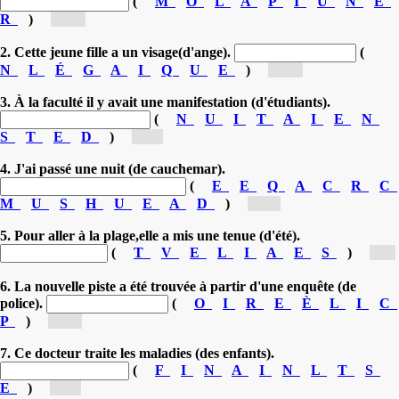
(
M
O
L
A
P
I
U
N
E
R
)
[pu...]
2. Cette jeune fille a un visage(d'ange).
(
N
L
É
G
A
I
Q
U
E
)
[an...]
3. À la faculté il y avait une manifestation (d'étudiants).
(
N
U
I
T
A
I
E
N
S
T
E
D
)
[es...]
4. J'ai passé une nuit (de cauchemar).
(
E
E
Q
A
C
R
C
M
U
S
H
U
E
A
D
)
[ca...]
5. Pour aller à la plage,elle a mis une tenue (d'été).
(
T
V
E
L
I
A
E
S
)
[e...]
6. La nouvelle piste a été trouvée à partir d'une enquête (de
police).
(
O
I
R
E
È
L
I
C
P
)
[po...]
7. Ce docteur traite les maladies (des enfants).
(
F
I
N
A
I
N
L
T
S
E
)
[in...]