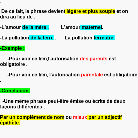
.
De ce fait, la phrase devient
légère et plus souple
et on
dira au lieu de :
-L'amour
de la mère .
L'amour
maternel
.
-La pollution
de la terre
. La pollution
terrestre.
-Exemple :
-Pour voir ce film,l'autorisation
des parents
est
obligatoire .
-Pour voir ce film, l'autorisation
parentale
est obligatoire
.
-Conclusion:
-Une même phrase peut-être émise ou écrite de deux
façons différentes :
Par un
complément de nom
ou
mieux
par un adjectif
épithète.