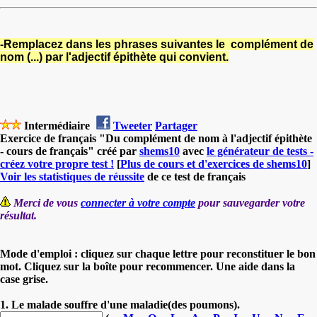
-Remplacez dans les phrases suivantes le complément de
nom (...) par l'adjectif épithète qui convient.
Intermédiaire
Tweeter
Partager
Exercice de français "Du complément de nom à l'adjectif épithète
- cours de français" créé par
shems10
avec
le générateur de tests -
créez votre propre test !
[
Plus de cours et d'exercices de shems10
]
Voir les statistiques de réussite
de ce test de français
Merci de vous
connecter à votre compte
pour sauvegarder votre
résultat.
Mode d'emploi : cliquez sur chaque lettre pour reconstituer le bon
mot. Cliquez sur la boîte pour recommencer. Une aide dans la
case grise.
1. Le malade souffre d'une maladie(des poumons).