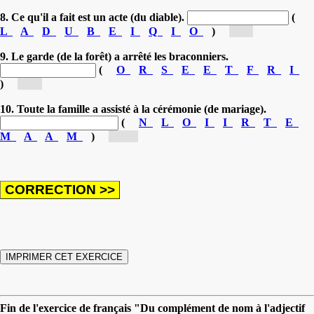
8. Ce qu'il a fait est un acte (du diable).
(
L
A
D
U
B
E
I
Q
I
O
)
[di...]
9. Le garde (de la forêt) a arrêté les braconniers.
(
O
R
S
E
E
T
F
R
I
)
[fo...]
10. Toute la famille a assisté à la cérémonie (de mariage).
(
N
L
O
I
I
R
T
E
M
A
A
M
)
[ma...]
Fin de l'exercice de français "Du complément de nom à l'adjectif