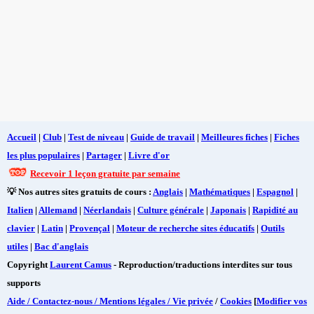
Accueil
|
Club
|
Test de niveau
|
Guide de travail
|
Meilleures fiches
|
Fiches
les plus populaires
|
Partager
|
Livre d'or
Recevoir 1 leçon gratuite par semaine
💡 Nos autres sites gratuits de cours :
Anglais
|
Mathématiques
|
Espagnol
|
Italien
|
Allemand
|
Néerlandais
|
Culture générale
|
Japonais
|
Rapidité au
clavier
|
Latin
|
Provençal
|
Moteur de recherche sites éducatifs
|
Outils
utiles
|
Bac d'anglais
Copyright
Laurent Camus
- Reproduction/traductions interdites sur tous
supports
Aide / Contactez-nous / Mentions légales / Vie privée
/
Cookies
[
Modifier vos