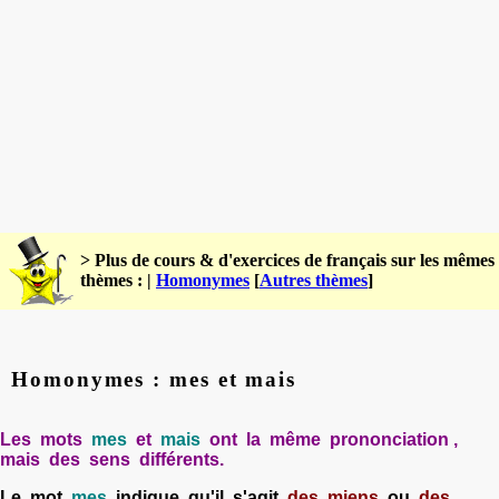
> Plus de cours & d'exercices de français sur les mêmes
thèmes : |
Homonymes
[
Autres thèmes
]
Homonymes : mes et mais
Les mots
mes
et
mais
ont la même prononciation ,
mais des sens différents.
Le mot
mes
indique qu'il s'agit
des miens
ou
des