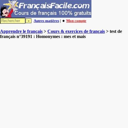
Autres matières
| 🔸
Mon compte
Apprendre le français
>
Cours & exercices de français
> test de
français n°39191 : Homonymes : mes et mais