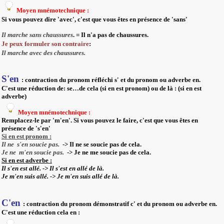
Moyen mnémotechnique :
Si vous pouvez dire 'avec',
c'est que vous êtes en présence de 'sans'
Il marche
sans
chaussures
. = Il n'a pas de chaussures.
Je peux formuler son contraire
:
Il marche
avec
des chaussures.
S'en
: contraction du pronom réfléchi
s'
et du pronom ou adverbe
en
.
C'est une réduction de: se…
de cela
(si
en
est pronom)
ou
de là
:
(
si
en
est
adverbe
)
Moyen mnémotechnique :
Remplacez-le par 'm'en
'. Si vous pouvez le faire, c'est que vous êtes en
présence de 's'en'
Si
en
est pronom :
Il ne
s'en
soucie pas.
-> Il
ne
se soucie pas
de cela
.
Je ne
m'en
soucie pas.
-> Je
ne
me soucie pas
de cela
.
Si
en
est adverbe :
Il
s'en
est allé. -> Il
s'
est en allé
de là
.
Je m'en suis allé. -> Je
m'
en suis allé
de là
.
C'en
: contraction du pronom démonstratif
c'
et du pronom ou adverbe
en
.
C'est une réduction
cela en
: