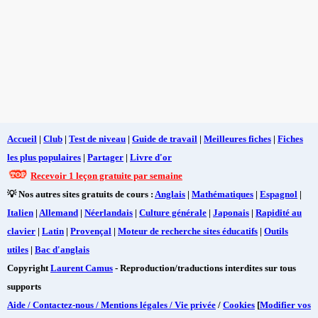
Accueil
|
Club
|
Test de niveau
|
Guide de travail
|
Meilleures fiches
|
Fiches
les plus populaires
|
Partager
|
Livre d'or
Recevoir 1 leçon gratuite par semaine
💡 Nos autres sites gratuits de cours :
Anglais
|
Mathématiques
|
Espagnol
|
Italien
|
Allemand
|
Néerlandais
|
Culture générale
|
Japonais
|
Rapidité au
clavier
|
Latin
|
Provençal
|
Moteur de recherche sites éducatifs
|
Outils
utiles
|
Bac d'anglais
Copyright
Laurent Camus
- Reproduction/traductions interdites sur tous
supports
Aide / Contactez-nous / Mentions légales / Vie privée
/
Cookies
[
Modifier vos