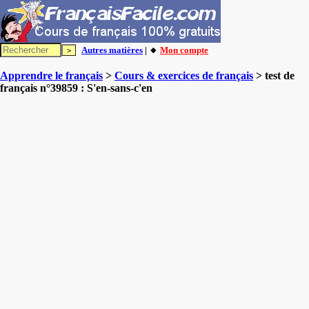
Autres matières
| 🔸
Mon compte
Apprendre le français
>
Cours & exercices de français
> test de
français n°39859 : S'en-sans-c'en