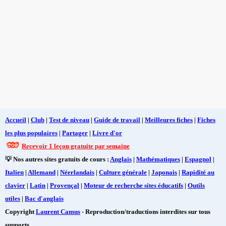
Accueil
|
Club
|
Test de niveau
|
Guide de travail
|
Meilleures fiches
|
Fiches
les plus populaires
|
Partager
|
Livre d'or
Recevoir 1 leçon gratuite par semaine
💡 Nos autres sites gratuits de cours :
Anglais
|
Mathématiques
|
Espagnol
|
Italien
|
Allemand
|
Néerlandais
|
Culture générale
|
Japonais
|
Rapidité au
clavier
|
Latin
|
Provençal
|
Moteur de recherche sites éducatifs
|
Outils
utiles
|
Bac d'anglais
Copyright
Laurent Camus
- Reproduction/traductions interdites sur tous
supports