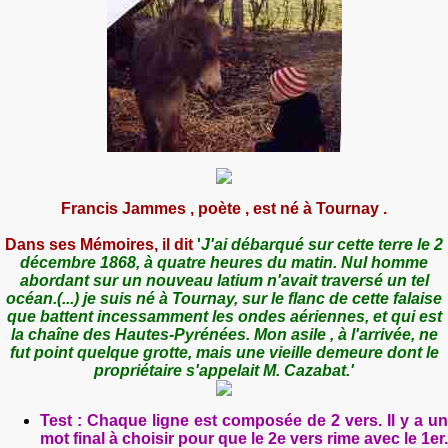
Francis Jammes , poète , est né à Tournay .
Dans ses Mémoires, il dit
'
J'ai débarqué sur cette terre le 2
décembre 1868, à quatre heures du matin. Nul homme
abordant sur un nouveau latium n'avait traversé un tel
océan.(...) je suis né à Tournay, sur le flanc de cette falaise
que battent incessamment les ondes aériennes, et qui est
la chaîne des Hautes-Pyrénées. Mon asile , à l'arrivée, ne
fut point quelque grotte, mais une vieille demeure dont le
propriétaire s'appelait M. Cazabat.'
Test : Chaque ligne est composée de 2 vers. Il y a un
mot final à choisir pour que le 2e vers rime avec le 1er.