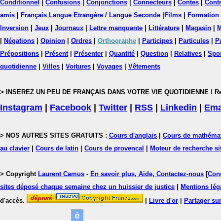
Conditionnel
|
Confusions
|
Conjonctions
|
Connecteurs
|
Contes
|
Contr
amis
|
Français Langue Etrangère / Langue Seconde
|
Films
|
Formation
Inversion
|
Jeux
|
Journaux
|
Lettre manquante
|
Littérature
|
Magasin
|
M
|
Négations
|
Opinion
|
Ordres
|
Orthographe
|
Participes
|
Particules
|
P
Prépositions
|
Présent
|
Présenter
|
Quantité
|
Question
|
Relatives
|
Spo
quotidienne
|
Villes
|
Voitures
|
Voyages
|
Vêtements
> INSEREZ UN PEU DE FRANÇAIS DANS VOTRE VIE QUOTIDIENNE ! Rejoig
Instagram
|
Facebook
|
Twitter
|
RSS
|
Linkedin
|
Ema
> NOS AUTRES SITES GRATUITS :
Cours d'anglais
|
Cours de mathéma
au clavier
|
Cours de latin
|
Cours de provencal
|
Moteur de recherche si
> Copyright
Laurent Camus
-
En savoir plus, Aide, Contactez-nous
[
Cond
sites déposé chaque semaine chez un huissier de justice
|
Mentions léga
d'accès.
|
Livre d'or
|
Partager sur