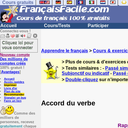
Cours gratuits
Accueil
Cours/Tests
Participer
Connectez-vous !
Cliquez ici pour
vous connecter
Apprendre le français
>
Cours & exercic
Nouveau compte
Des millions de
> Plus de cours & d'exercices 
comptes créés
100% gratuit !
> Tests similaires : -
Passé simp
[
Avantages
]
Subjonctif ou indicatif
-
Passé
Accueil
>
Double-cliquez
sur n'importe 
Accès rapides
Imprimer
Livre d'or
Plan du site
Recommander
Signaler un bug
Accord du verbe
Faire un lien
Comme des
milliers de
personnes, recevez
Rapp
gratuitement
chaque