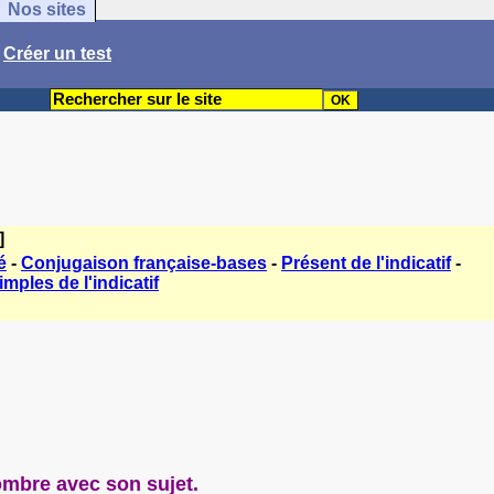
Nos sites
/
Créer un test
]
é
-
Conjugaison française-bases
-
Présent de l'indicatif
-
mples de l'indicatif
ombre avec son sujet.