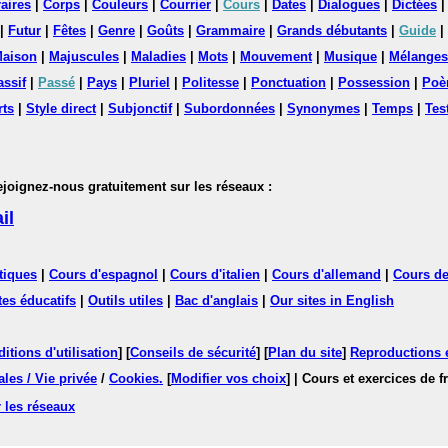
aires
|
Corps
|
Couleurs
|
Courrier
|
Cours
|
Dates
|
Dialogues
|
Dictées
|
Futur
|
Fêtes
|
Genre
|
Goûts
|
Grammaire
|
Grands débutants
|
Guide
|
aison
|
Majuscules
|
Maladies
|
Mots
|
Mouvement
|
Musique
|
Mélanges
assif
|
Passé
|
Pays
|
Pluriel
|
Politesse
|
Ponctuation
|
Possession
|
Poè
rts
|
Style direct
|
Subjonctif
|
Subordonnées
|
Synonymes
|
Temps
|
Tes
nez-nous gratuitement sur les réseaux :
il
tiques
|
Cours d'espagnol
|
Cours d'italien
|
Cours d'allemand
|
Cours de
tes éducatifs
|
Outils utiles
|
Bac d'anglais
|
Our sites in English
itions d'utilisation
] [
Conseils de sécurité
] [
Plan du site
]
Reproductions et
les / Vie privée
/
Cookies
.
[
Modifier vos choix
]
| Cours et exercices de 
 les réseaux