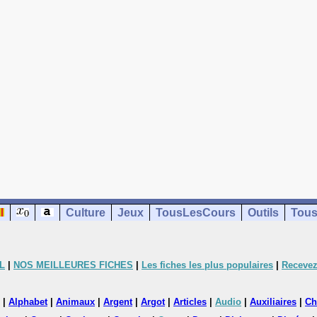
Culture
Jeux
TousLesCours
Outils
Tous
L
|
NOS MEILLEURES FICHES
|
Les fiches les plus populaires
|
Recevez
|
Alphabet
|
Animaux
|
Argent
|
Argot
|
Articles
|
Audio
|
Auxiliaires
|
Ch