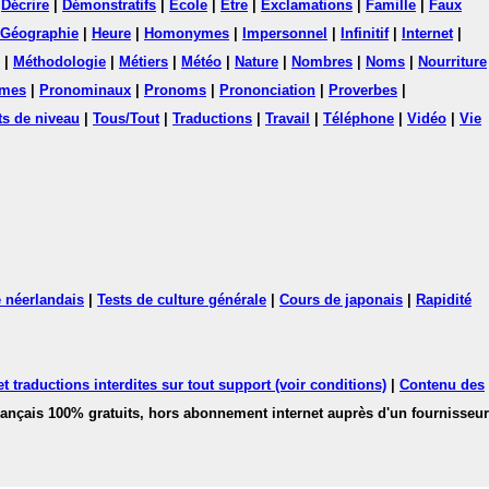
|
Décrire
|
Démonstratifs
|
Ecole
|
Etre
|
Exclamations
|
Famille
|
Faux
Géographie
|
Heure
|
Homonymes
|
Impersonnel
|
Infinitif
|
Internet
|
|
Méthodologie
|
Métiers
|
Météo
|
Nature
|
Nombres
|
Noms
|
Nourriture
mes
|
Pronominaux
|
Pronoms
|
Prononciation
|
Proverbes
|
ts de niveau
|
Tous/Tout
|
Traductions
|
Travail
|
Téléphone
|
Vidéo
|
Vie
 néerlandais
|
Tests de culture générale
|
Cours de japonais
|
Rapidité
 traductions interdites sur tout support (voir conditions)
|
Contenu des
français 100% gratuits, hors abonnement internet auprès d'un fournisseur