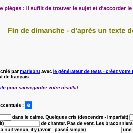
de pièges : il suffit de trouver le sujet et d'accorder
Fin de dimanche - d'après un texte d
 créé par
mariebru
avec
le générateur de tests - créez votre 
t de français
pte
pour sauvegarder votre résultat.
accentués :
dans le calme.
Quelques cris (descendre - imparfait)
t)
de chanter.
Pas de vent. Les braconniers 
a nuit venue, il y (avoir - passé simple)
une 