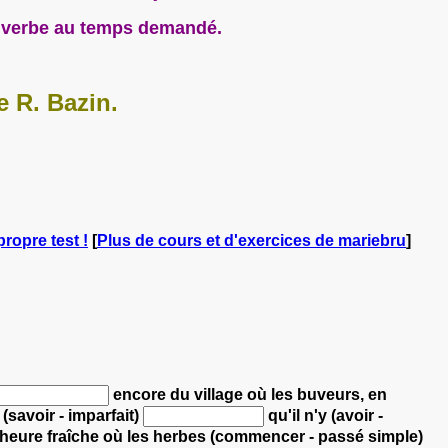
 le verbe au temps demandé.
e R. Bazin.
propre test !
[
Plus de cours et d'exercices de mariebru
]
encore du village
où les buveurs, en
(savoir - imparfait)
qu'il n'y (avoir -
heure fraîche
où les herbes (commencer - passé simple)