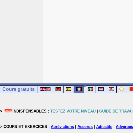
Cours gratuits
>
INDISPENSABLES :
TESTEZ VOTRE NIVEAU
|
GUIDE DE TRAVAI
> COURS ET EXERCICES :
Abréviations
|
Accords
|
Adjectifs
|
Adverbes