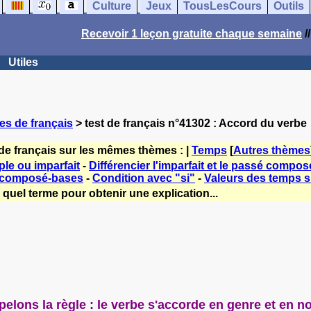
Culture
Jeux
TousLesCours
Outils
Recevoir 1 leçon gratuite chaque semaine
/
Utiles
es de français
> test de français n°41302 : Accord du verbe
de français sur les mêmes thèmes : |
Temps
[
Autres thèmes
le ou imparfait
-
Différencier l'imparfait et le passé compos
 composé-bases
-
Condition avec "si"
-
Valeurs des temps si
quel terme pour obtenir une explication...
elons la règle : le verbe s'accorde en genre et en n