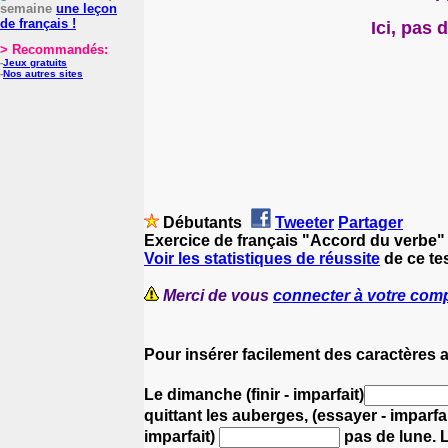
semaine
une leçon
de français !
Ici, pas 
> Recommandés:
-
Jeux gratuits
-
Nos autres sites
Débutants
Tweeter
Partager
Exercice de français "Accord du verbe"
Voir les statistiques de réussite
de ce tes
Merci de vous
connecter à votre com
Pour insérer facilement des caractères 
Le dimanche (finir - imparfait)
quittant les auberges, (essayer - imparfai
imparfait)
pas de lune.
L