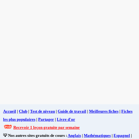
Accueil
|
Club
|
Test de niveau
|
Guide de travail
|
Meilleures fiches
|
Fiches
les plus populaires
|
Partager
|
Livre d'or
Recevoir 1 leçon gratuite par semaine
💡 Nos autres sites gratuits de cours :
Anglais
|
Mathématiques
|
Espagnol
|