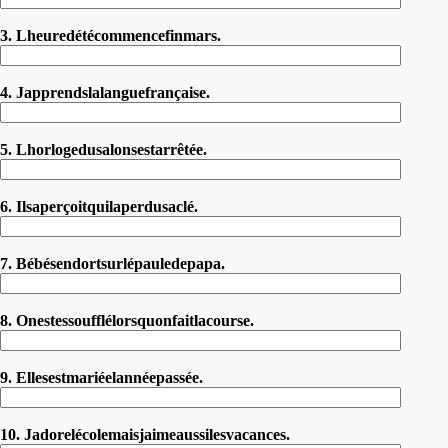
3. Lheuredétécommencefinmars.
4. Japprendslalanguefrançaise.
5. Lhorlogedusalonsestarrêtée.
6. Ilsaperçoitquilaperdusaclé.
7. Bébésendortsurlépauledepapa.
8. Onestessoufflélorsquonfaitlacourse.
9. Ellesestmariéelannéepassée.
10. Jadorelécolemaisjaimeaussilesvacances.