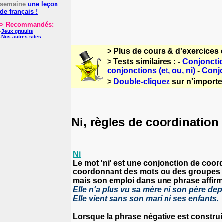
semaine
une leçon
de français !
> Recommandés:
-
Jeux gratuits
-
Nos autres sites
> Plus de cours & d'exercices 
> Tests similaires : -
Conjoncti
conjonctions (et, ou, ni)
-
Conjo
>
Double-cliquez
sur n'importe 
Ni, règles de coordination 
Ni
Le mot 'ni' est une
conjonction de coor
coordonnant des mots ou des groupes
mais son emploi
dans une phrase affirm
Elle n'a plus vu sa mère ni son père de
Elle vient sans son mari ni ses enfants.
Lorsque la
phrase négative est construi