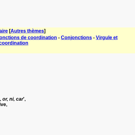
ire
[
Autres thèmes
]
onctions de coordination
-
Conjonctions
-
Virgule et
coordination
 or, ni, car
',
ve,