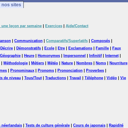
 nos sites
 une leçon par semaine
|
Exercices
|
Aide/Contact
anson
|
Communication
|
Comparatifs/Superlatifs
|
Composés
|
|
Décrire
|
Démonstratifs
|
Ecole
|
Etre
|
Exclamations
|
Famille
|
Faux
Géographie
|
Heure
|
Homonymes
|
Impersonnel
|
Infinitif
|
Internet
|
|
Méthodologie
|
Métiers
|
Météo
|
Nature
|
Nombres
|
Noms
|
Nourriture
mes
|
Pronominaux
|
Pronoms
|
Prononciation
|
Proverbes
|
ts de niveau
|
Tous/Tout
|
Traductions
|
Travail
|
Téléphone
|
Vidéo
|
Vie
 néerlandais
|
Tests de culture générale
|
Cours de japonais
|
Rapidité