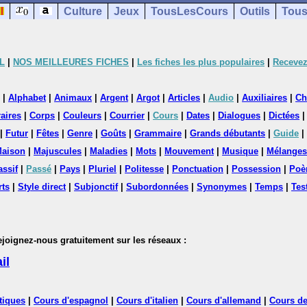
Culture
Jeux
TousLesCours
Outils
Tous
L
|
NOS MEILLEURES FICHES
|
Les fiches les plus populaires
|
Recevez
|
Alphabet
|
Animaux
|
Argent
|
Argot
|
Articles
|
Audio
|
Auxiliaires
|
Ch
aires
|
Corps
|
Couleurs
|
Courrier
|
Cours
|
Dates
|
Dialogues
|
Dictées
|
Futur
|
Fêtes
|
Genre
|
Goûts
|
Grammaire
|
Grands débutants
|
Guide
|
aison
|
Majuscules
|
Maladies
|
Mots
|
Mouvement
|
Musique
|
Mélanges
assif
|
Passé
|
Pays
|
Pluriel
|
Politesse
|
Ponctuation
|
Possession
|
Poè
rts
|
Style direct
|
Subjonctif
|
Subordonnées
|
Synonymes
|
Temps
|
Tes
nez-nous gratuitement sur les réseaux :
il
tiques
|
Cours d'espagnol
|
Cours d'italien
|
Cours d'allemand
|
Cours de