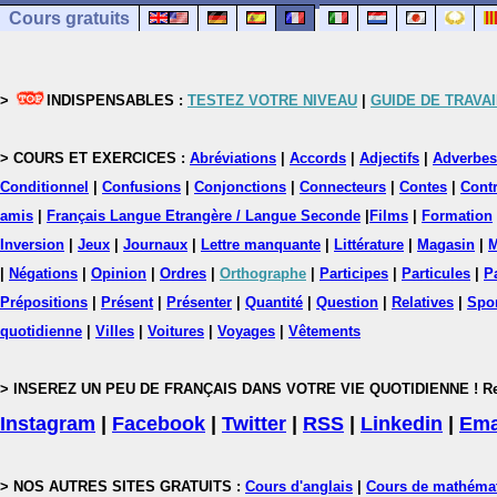
Cours gratuits
>
INDISPENSABLES :
TESTEZ VOTRE NIVEAU
|
GUIDE DE TRAVAI
> COURS ET EXERCICES :
Abréviations
|
Accords
|
Adjectifs
|
Adverbes
Conditionnel
|
Confusions
|
Conjonctions
|
Connecteurs
|
Contes
|
Contr
amis
|
Français Langue Etrangère / Langue Seconde
|
Films
|
Formation
Inversion
|
Jeux
|
Journaux
|
Lettre manquante
|
Littérature
|
Magasin
|
M
|
Négations
|
Opinion
|
Ordres
|
Orthographe
|
Participes
|
Particules
|
P
Prépositions
|
Présent
|
Présenter
|
Quantité
|
Question
|
Relatives
|
Spo
quotidienne
|
Villes
|
Voitures
|
Voyages
|
Vêtements
> INSEREZ UN PEU DE FRANÇAIS DANS VOTRE VIE QUOTIDIENNE ! Rejoig
Instagram
|
Facebook
|
Twitter
|
RSS
|
Linkedin
|
Ema
> NOS AUTRES SITES GRATUITS :
Cours d'anglais
|
Cours de mathéma