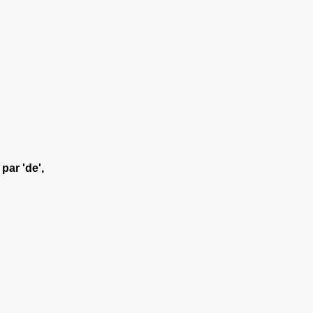
par '
de
',