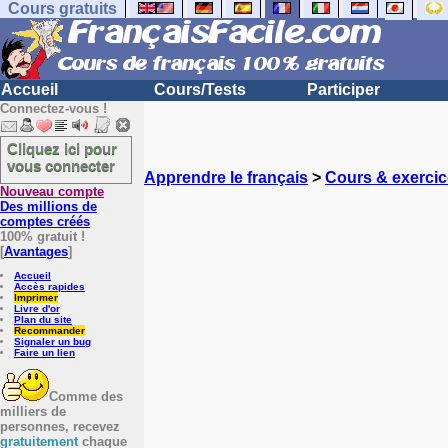
Cours gratuits
Accueil
Cours/Tests
Participer
Connectez-vous !
Cliquez ici pour
vous connecter
Apprendre le français
>
Cours & exercic
Nouveau compte
Des millions de
comptes créés
100% gratuit !
[
Avantages
]
Accueil
Accès rapides
Imprimer
Livre d'or
Plan du site
Recommander
Signaler un bug
Faire un lien
Comme des
milliers de
personnes, recevez
gratuitement
chaque