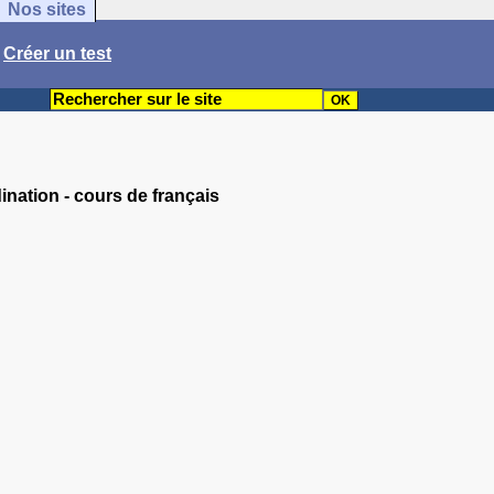
Nos sites
/
Créer un test
dination - cours de français