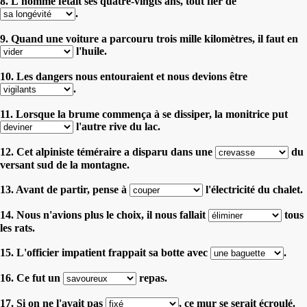
8. L'homme fêtait ses quatre-vingts ans, tout fier de
.
9. Quand une voiture a parcouru trois mille kilomètres, il faut en
l'huile.
10. Les dangers nous entouraient et nous devions être
.
11. Lorsque la brume commença à se dissiper, la monitrice put
l'autre rive du lac.
12. Cet alpiniste téméraire a disparu dans une
du
versant sud de la montagne.
13. Avant de partir, pense à
l'électricité du chalet.
14. Nous n'avions plus le choix, il nous fallait
tous
les rats.
15. L'officier impatient frappait sa botte avec
.
16. Ce fut un
repas.
17. Si on ne l'avait pas
, ce mur se serait écroulé.