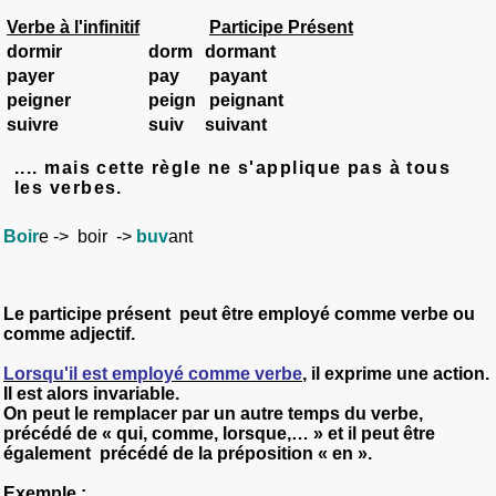
Verbe à l'infinitif
Participe Présent
dorm
ir
dorm
dormant
pay
er
pay
payant
peign
er
peign
peignant
suiv
re
suiv
suivant
.... mais cette règle ne s'applique pas à tous
les verbes.
Boir
e
->
boir
->
buv
ant
Le participe présent
peut être employé comme verbe ou
comme adjectif.
Lorsqu'il est employé comme verbe
, il exprime une action.
Il est alors
invariable.
On peut le remplacer par un autre temps du verbe,
précédé de « qui, comme, lorsque,… » et il peut être
également
précédé de la préposition « en ».
Exemple
: