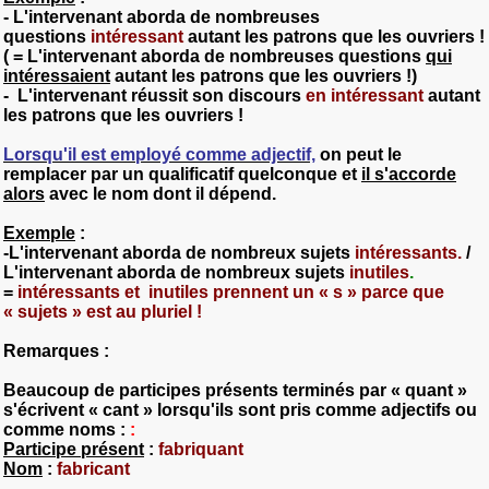
- L'intervenant aborda de nombreuses
questions
intéressant
autant les patrons que les ouvriers !
( = L'intervenant aborda de nombreuses questions
qui
intéressaient
autant les patrons que les ouvriers !)
-
L'intervenant réussit son discours
en
intéressant
autant
les patrons que les ouvriers !
Lorsqu'il est employé comme adjectif,
on peut le
remplacer par un qualificatif quelconque et
il s'accorde
alors
avec le nom dont il dépend.
Exemple
:
-L'intervenant aborda de nombreux sujets
intéressants.
/
L'intervenant aborda de nombreux sujets
inutiles
.
=
intéressants
et
inutil
es
prennent un « s » parce que
« sujets » est au pluriel !
Remarques :
Beaucoup de participes présents terminés par « quant »
s'écrivent « cant » lorsqu'ils sont pris comme adjectifs ou
comme noms :
:
Participe présent
:
fabriquant
Nom
:
fabricant