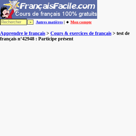
Autres matières
| 🔸
Mon compte
Apprendre le français
>
Cours & exercices de français
> test de
français n°42948 : Participe présent