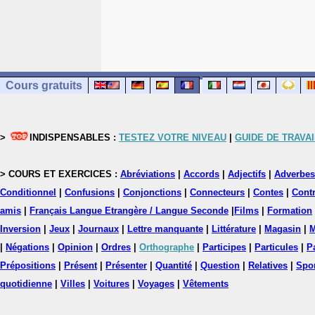
Cours gratuits
>
INDISPENSABLES :
TESTEZ VOTRE NIVEAU
|
GUIDE DE TRAVAI
> COURS ET EXERCICES :
Abréviations
|
Accords
|
Adjectifs
|
Adverbes
Conditionnel
|
Confusions
|
Conjonctions
|
Connecteurs
|
Contes
|
Contr
amis
|
Français Langue Etrangère / Langue Seconde
|
Films
|
Formation
Inversion
|
Jeux
|
Journaux
|
Lettre manquante
|
Littérature
|
Magasin
|
M
|
Négations
|
Opinion
|
Ordres
|
Orthographe
|
Participes
|
Particules
|
P
Prépositions
|
Présent
|
Présenter
|
Quantité
|
Question
|
Relatives
|
Spo
quotidienne
|
Villes
|
Voitures
|
Voyages
|
Vêtements