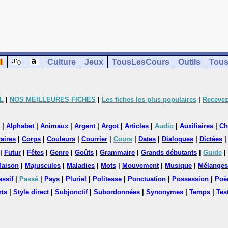
Culture
Jeux
TousLesCours
Outils
Tous
L
|
NOS MEILLEURES FICHES
|
Les fiches les plus populaires
|
Recevez
|
Alphabet
|
Animaux
|
Argent
|
Argot
|
Articles
|
Audio
|
Auxiliaires
|
Ch
aires
|
Corps
|
Couleurs
|
Courrier
|
Cours
|
Dates
|
Dialogues
|
Dictées
|
Futur
|
Fêtes
|
Genre
|
Goûts
|
Grammaire
|
Grands débutants
|
Guide
|
aison
|
Majuscules
|
Maladies
|
Mots
|
Mouvement
|
Musique
|
Mélanges
assif
|
Passé
|
Pays
|
Pluriel
|
Politesse
|
Ponctuation
|
Possession
|
Poè
rts
|
Style direct
|
Subjonctif
|
Subordonnées
|
Synonymes
|
Temps
|
Tes