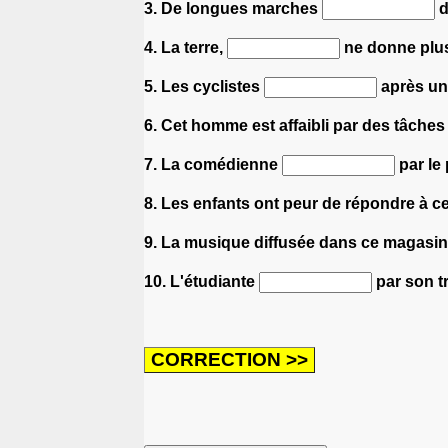
3. De longues marches
d
4. La terre,
ne donne plus
5. Les cyclistes
après un
6. Cet homme est affaibli par des tâches
7. La comédienne
par le 
8. Les enfants ont peur de répondre à cet
9. La musique diffusée dans ce magasin
10. L'étudiante
par son tr