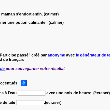
sa maman s'endort enfin. (calmer)
onner une potion calmante ! (calmer)
 Participe passé" créé par
anonyme
avec
le générateur de te
t de français
pte
pour sauvegarder votre résultat.
accentués :
es à l'eau
avec une noix de beurre. (écraser)
e défaite
.(écraser)