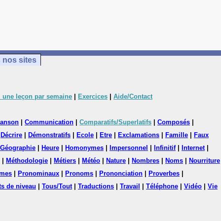
 nos sites
 une leçon par semaine
|
Exercices
|
Aide/Contact
anson
|
Communication
|
Comparatifs/Superlatifs
|
Composés
|
|
Décrire
|
Démonstratifs
|
Ecole
|
Etre
|
Exclamations
|
Famille
|
Faux
Géographie
|
Heure
|
Homonymes
|
Impersonnel
|
Infinitif
|
Internet
|
|
Méthodologie
|
Métiers
|
Météo
|
Nature
|
Nombres
|
Noms
|
Nourriture
mes
|
Pronominaux
|
Pronoms
|
Prononciation
|
Proverbes
|
ts de niveau
|
Tous/Tout
|
Traductions
|
Travail
|
Téléphone
|
Vidéo
|
Vie