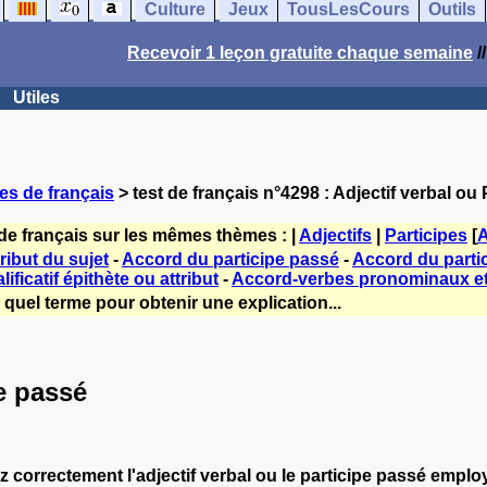
Culture
Jeux
TousLesCours
Outils
Recevoir 1 leçon gratuite chaque semaine
/
Utiles
es de français
> test de français n°4298 : Adjectif verbal ou
de français sur les mêmes thèmes : |
Adjectifs
|
Participes
[
A
tribut du sujet
-
Accord du participe passé
-
Accord du parti
lificatif épithète ou attribut
-
Accord-verbes pronominaux et 
quel terme pour obtenir une explication...
pe passé
z correctement l'adjectif verbal ou le participe passé empl