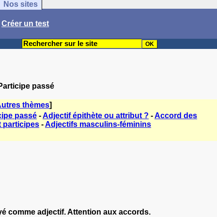
Nos sites
/
Créer un test
 Participe passé
utres thèmes
]
cipe passé
-
Adjectif épithète ou attribut ?
-
Accord des
participes
-
Adjectifs masculins-féminins
oyé comme adjectif. Attention aux accords.