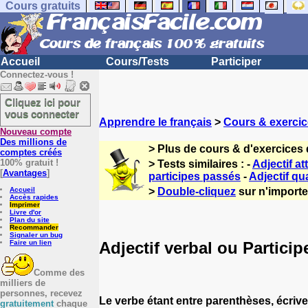
Cours gratuits
Accueil
Cours/Tests
Participer
Connectez-vous !
Cliquez ici pour
vous connecter
Apprendre le français
>
Cours & exercic
Nouveau compte
Des millions de
> Plus de cours & d'exercices 
comptes créés
100% gratuit !
> Tests similaires : -
Adjectif at
[
Avantages
]
participes passés
-
Adjectif qua
Accueil
>
Double-cliquez
sur n'importe 
Accès rapides
Imprimer
Livre d'or
Plan du site
Recommander
Signaler un bug
Adjectif verbal ou Partici
Faire un lien
Comme des
milliers de
personnes, recevez
Le verbe étant entre parenthèses, écrive
gratuitement
chaque