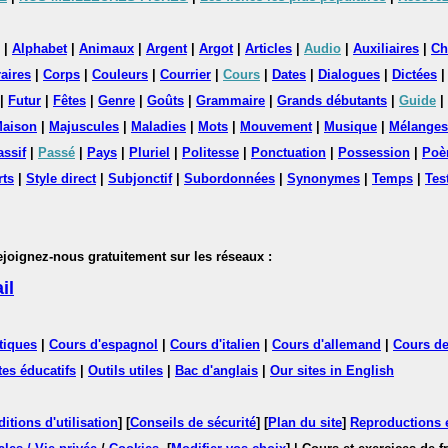
|
Alphabet
|
Animaux
|
Argent
|
Argot
|
Articles
|
Audio
|
Auxiliaires
|
Ch
aires
|
Corps
|
Couleurs
|
Courrier
|
Cours
|
Dates
|
Dialogues
|
Dictées
|
Futur
|
Fêtes
|
Genre
|
Goûts
|
Grammaire
|
Grands débutants
|
Guide
|
aison
|
Majuscules
|
Maladies
|
Mots
|
Mouvement
|
Musique
|
Mélanges
assif
|
Passé
|
Pays
|
Pluriel
|
Politesse
|
Ponctuation
|
Possession
|
Poè
rts
|
Style direct
|
Subjonctif
|
Subordonnées
|
Synonymes
|
Temps
|
Tes
nez-nous gratuitement sur les réseaux :
il
tiques
|
Cours d'espagnol
|
Cours d'italien
|
Cours d'allemand
|
Cours de
tes éducatifs
|
Outils utiles
|
Bac d'anglais
|
Our sites in English
itions d'utilisation
] [
Conseils de sécurité
] [
Plan du site
]
Reproductions et