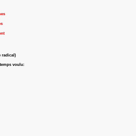
mes
es
ent
 radical)
 temps voulu: