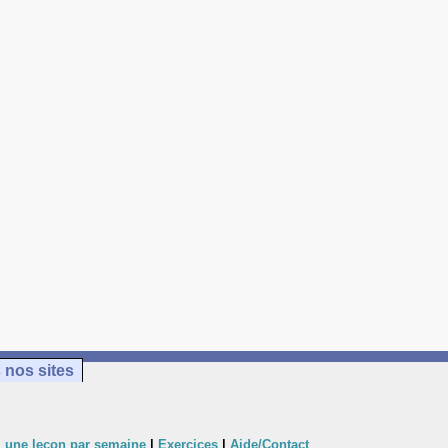
 nos sites
 une leçon par semaine
|
Exercices
|
Aide/Contact