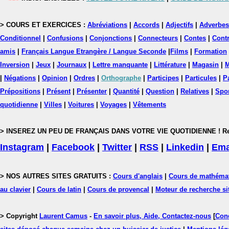
> COURS ET EXERCICES :
Abréviations
|
Accords
|
Adjectifs
|
Adverbes
Conditionnel
|
Confusions
|
Conjonctions
|
Connecteurs
|
Contes
|
Contr
amis
|
Français Langue Etrangère / Langue Seconde
|
Films
|
Formation
Inversion
|
Jeux
|
Journaux
|
Lettre manquante
|
Littérature
|
Magasin
|
M
|
Négations
|
Opinion
|
Ordres
|
Orthographe
|
Participes
|
Particules
|
P
Prépositions
|
Présent
|
Présenter
|
Quantité
|
Question
|
Relatives
|
Spo
quotidienne
|
Villes
|
Voitures
|
Voyages
|
Vêtements
> INSEREZ UN PEU DE FRANÇAIS DANS VOTRE VIE QUOTIDIENNE ! Rejoig
Instagram
|
Facebook
|
Twitter
|
RSS
|
Linkedin
|
Ema
> NOS AUTRES SITES GRATUITS :
Cours d'anglais
|
Cours de mathéma
au clavier
|
Cours de latin
|
Cours de provencal
|
Moteur de recherche si
> Copyright
Laurent Camus
-
En savoir plus, Aide, Contactez-nous
[
Cond