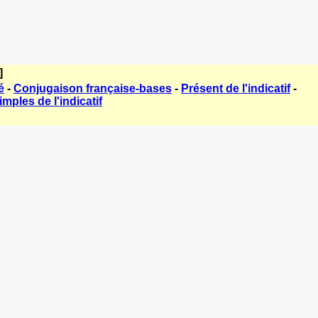
]
é
-
Conjugaison française-bases
-
Présent de l'indicatif
-
mples de l'indicatif