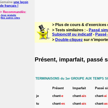
semaine
une leçon
de français !
> Recommandés:
-
Jeux gratuits
-
Nos autres sites
> Plus de cours & d'exercices 
> Tests similaires : -
Passé simp
Subjonctif ou indicatif
-
Passé
>
Double-cliquez
sur n'importe 
Présent, imparfait, passé s
TERMINAISONS du 1er GROUPE AUX TEMPS SU
Présent
Imparfait
Passé s
je
chant
-e
chant
-ais
chant
-ai
tu
chant
-es
chant
-ais
chant
-as