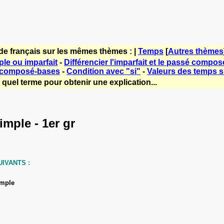
de français sur les mêmes thèmes : |
Temps
[
Autres thèmes
le ou imparfait
-
Différencier l'imparfait et le passé compos
 composé-bases
-
Condition avec "si"
-
Valeurs des temps si
quel terme pour obtenir une explication...
imple - 1er gr
IVANTS :
imple