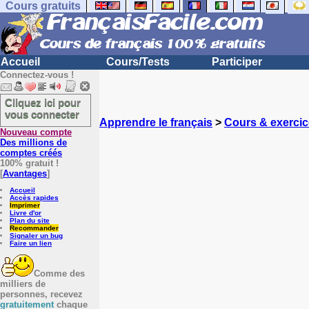
Cours gratuits
Accueil
Cours/Tests
Participer
Connectez-vous !
Cliquez ici pour
vous connecter
Apprendre le français
>
Cours & exercic
Nouveau compte
Des millions de
comptes créés
100% gratuit !
[
Avantages
]
Accueil
Accès rapides
Imprimer
Livre d'or
Plan du site
Recommander
Signaler un bug
Faire un lien
Comme des
milliers de
personnes, recevez
gratuitement
chaque