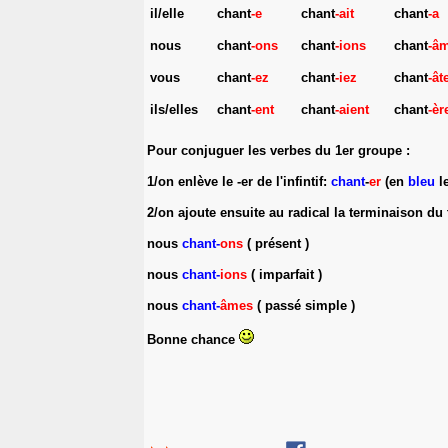
il/elle
chant
-e
chant
-ait
chant
-a
nous
chant
-ons
chant
-ions
chant
-â
vous
chant
-ez
chant
-iez
chant
-ât
ils/elles
chant
-ent
chant
-aient
chant
-èr
Pour conjuguer les verbes du 1er groupe :
1/on enlève le -er de l'infintif:
chant
-
er
(en
bleu
le
2/on ajoute ensuite au radical la terminaison du
nous
chant-
ons
( présent )
nous
chant-
ions
( imparfait )
nous
chant-
âmes
( passé simple )
Bonne chance