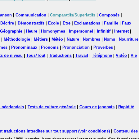
anson
|
Communication
|
Comparatifs/Superlatifs
|
Composés
|
|
Décrire
|
Démonstratifs
|
Ecole
|
Etre
|
Exclamations
|
Famille
|
Faux
Géographie
|
Heure
|
Homonymes
|
Impersonnel
|
Infinitif
|
Internet
|
|
Méthodologie
|
Métiers
|
Météo
|
Nature
|
Nombres
|
Noms
|
Nourriture
mes
|
Pronominaux
|
Pronoms
|
Prononciation
|
Proverbes
|
ts de niveau
|
Tous/Tout
|
Traductions
|
Travail
|
Téléphone
|
Vidéo
|
Vie
 néerlandais
|
Tests de culture générale
|
Cours de japonais
|
Rapidité
 traductions interdites sur tout support (voir conditions)
|
Contenu des