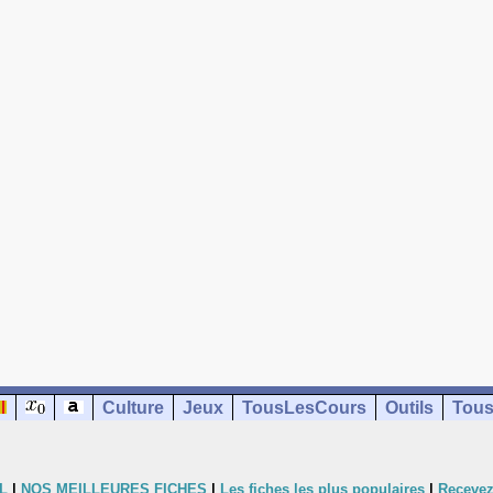
Culture
Jeux
TousLesCours
Outils
Tous
L
|
NOS MEILLEURES FICHES
|
Les fiches les plus populaires
|
Recevez