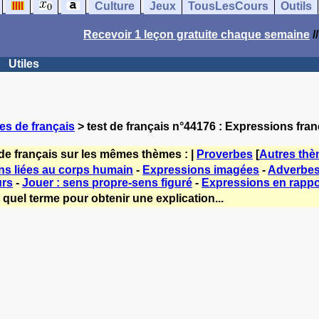
Culture
Jeux
TousLesCours
Outils
Recevoir 1 leçon gratuite chaque semaine
/
Utiles
es de français
> test de français n°44176 : Expressions fra
de français sur les mêmes thèmes : |
Proverbes
[
Autres th
ns liées au corps humain
-
Expressions imagées
-
Adverbes 
urs
-
Jouer : sens propre-sens figuré
-
Expressions en rappor
quel terme pour obtenir une explication...