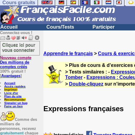
Cours gratuits
Accueil
Cours/Tests
Participer
Connectez-vous !
Cliquez ici pour
vous connecter
Apprendre le français
>
Cours & exercic
Nouveau compte
Des millions de
> Plus de cours & d'exercices 
comptes créés
100% gratuit !
> Tests similaires : -
Expressio
[
Avantages
]
Tomber
-
Expressions : Coule
Accueil
>
Double-cliquez
sur n'importe 
Accès rapides
Imprimer
Livre d'or
Plan du site
Recommander
Signaler un bug
Expressions françaises
Faire un lien
Comme des
milliers de
personnes, recevez
gratuitement
chaque