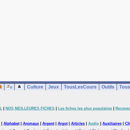
Culture
Jeux
TousLesCours
Outils
Tous
L
|
NOS MEILLEURES FICHES
|
Les fiches les plus populaires
|
Recevez
|
Alphabet
|
Animaux
|
Argent
|
Argot
|
Articles
|
Audio
|
Auxiliaires
|
Ch