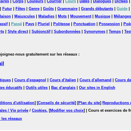
aires
|
Corps
|
Couleurs
|
Courrier
|
Cours
|
Dates
|
Dialogues
|
Dictées
|
Futur
|
Fêtes
|
Genre
|
Goûts
|
Grammaire
|
Grands débutants
|
Guide
|
aison
|
Majuscules
|
Maladies
|
Mots
|
Mouvement
|
Musique
|
Mélanges
assif
|
Passé
|
Pays
|
Pluriel
|
Politesse
|
Ponctuation
|
Possession
|
Poè
rts
|
Style direct
|
Subjonctif
|
Subordonnées
|
Synonymes
|
Temps
|
Tes
nez-nous gratuitement sur les réseaux :
il
tiques
|
Cours d'espagnol
|
Cours d'italien
|
Cours d'allemand
|
Cours de
tes éducatifs
|
Outils utiles
|
Bac d'anglais
|
Our sites in English
itions d'utilisation
] [
Conseils de sécurité
] [
Plan du site
]
Reproductions et
les / Vie privée
/
Cookies
.
[
Modifier vos choix
]
| Cours et exercices de 
 les réseaux