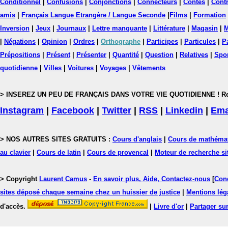
Conditionnel
|
Confusions
|
Conjonctions
|
Connecteurs
|
Contes
|
Contr
amis
|
Français Langue Etrangère / Langue Seconde
|
Films
|
Formation
Inversion
|
Jeux
|
Journaux
|
Lettre manquante
|
Littérature
|
Magasin
|
M
|
Négations
|
Opinion
|
Ordres
|
Orthographe
|
Participes
|
Particules
|
P
Prépositions
|
Présent
|
Présenter
|
Quantité
|
Question
|
Relatives
|
Spo
quotidienne
|
Villes
|
Voitures
|
Voyages
|
Vêtements
> INSEREZ UN PEU DE FRANÇAIS DANS VOTRE VIE QUOTIDIENNE ! Rejoig
Instagram
|
Facebook
|
Twitter
|
RSS
|
Linkedin
|
Ema
> NOS AUTRES SITES GRATUITS :
Cours d'anglais
|
Cours de mathéma
au clavier
|
Cours de latin
|
Cours de provencal
|
Moteur de recherche si
> Copyright
Laurent Camus
-
En savoir plus, Aide, Contactez-nous
[
Cond
sites déposé chaque semaine chez un huissier de justice
|
Mentions léga
d'accès.
|
Livre d'or
|
Partager sur