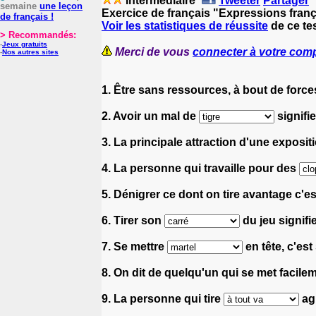
Intermédiaire
Tweeter
Partager
semaine
une leçon
Exercice de français "Expressions fran
de français !
Voir les statistiques de réussite
de ce tes
> Recommandés:
-
Jeux gratuits
Merci de vous
connecter à votre com
-
Nos autres sites
1. Être sans ressources, à bout de forces
2. Avoir un mal de
signifi
3. La principale attraction d'une exposit
4. La personne qui travaille pour des
5. Dénigrer ce dont on tire avantage c'e
6. Tirer son
du jeu signifie
7. Se mettre
en tête, c'es
8. On dit de quelqu'un qui se met facilem
9. La personne qui tire
ag