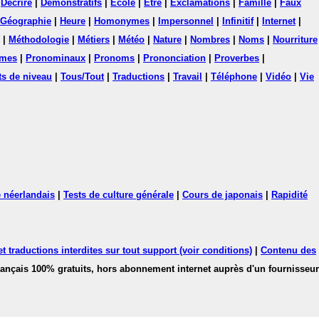
|
Décrire
|
Démonstratifs
|
Ecole
|
Etre
|
Exclamations
|
Famille
|
Faux
Géographie
|
Heure
|
Homonymes
|
Impersonnel
|
Infinitif
|
Internet
|
|
Méthodologie
|
Métiers
|
Météo
|
Nature
|
Nombres
|
Noms
|
Nourriture
mes
|
Pronominaux
|
Pronoms
|
Prononciation
|
Proverbes
|
ts de niveau
|
Tous/Tout
|
Traductions
|
Travail
|
Téléphone
|
Vidéo
|
Vie
 néerlandais
|
Tests de culture générale
|
Cours de japonais
|
Rapidité
 traductions interdites sur tout support (voir conditions)
|
Contenu des
français 100% gratuits, hors abonnement internet auprès d'un fournisseur