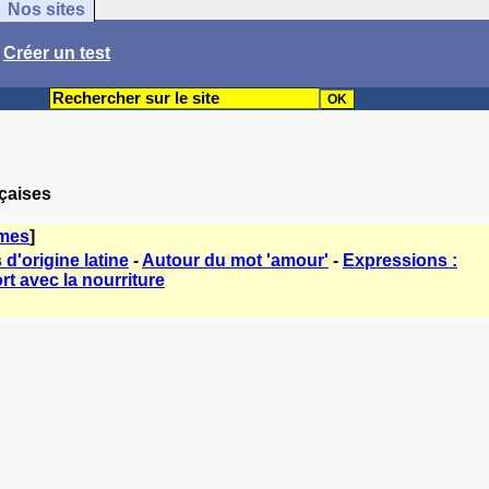
Nos sites
/
Créer un test
nçaises
èmes
]
d'origine latine
-
Autour du mot 'amour'
-
Expressions :
t avec la nourriture