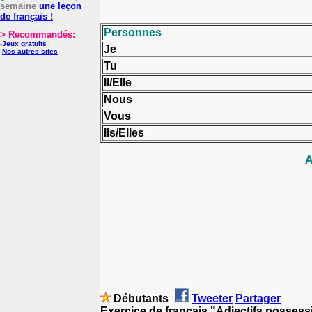
semaine
une leçon
de français !
Personnes
> Recommandés:
-
Jeux gratuits
Je
-
Nos autres sites
Tu
Il/Elle
Nous
Vous
Ils/Elles
A
Débutants
Tweeter
Partager
Exercice de français "Adjectifs possess