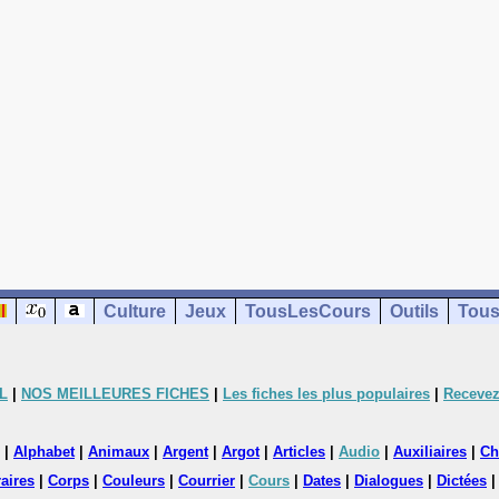
Culture
Jeux
TousLesCours
Outils
Tous
L
|
NOS MEILLEURES FICHES
|
Les fiches les plus populaires
|
Recevez
|
Alphabet
|
Animaux
|
Argent
|
Argot
|
Articles
|
Audio
|
Auxiliaires
|
Ch
aires
|
Corps
|
Couleurs
|
Courrier
|
Cours
|
Dates
|
Dialogues
|
Dictées