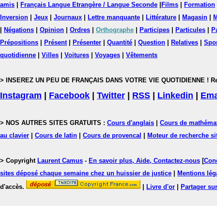
amis
|
Français Langue Etrangère / Langue Seconde
|
Films
|
Formation
Inversion
|
Jeux
|
Journaux
|
Lettre manquante
|
Littérature
|
Magasin
|
M
|
Négations
|
Opinion
|
Ordres
|
Orthographe
|
Participes
|
Particules
|
P
Prépositions
|
Présent
|
Présenter
|
Quantité
|
Question
|
Relatives
|
Spo
quotidienne
|
Villes
|
Voitures
|
Voyages
|
Vêtements
> INSEREZ UN PEU DE FRANÇAIS DANS VOTRE VIE QUOTIDIENNE ! Rejoig
Instagram
|
Facebook
|
Twitter
|
RSS
|
Linkedin
|
Ema
> NOS AUTRES SITES GRATUITS :
Cours d'anglais
|
Cours de mathéma
au clavier
|
Cours de latin
|
Cours de provencal
|
Moteur de recherche si
> Copyright
Laurent Camus
-
En savoir plus, Aide, Contactez-nous
[
Cond
sites déposé chaque semaine chez un huissier de justice
|
Mentions léga
d'accès.
|
Livre d'or
|
Partager sur