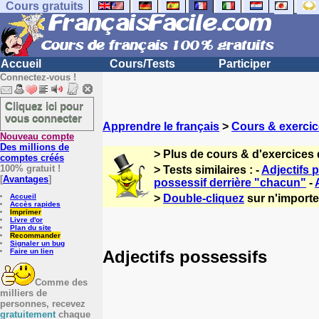
Cours gratuits
Accueil
Cours/Tests
Participer
Connectez-vous !
Cliquez ici pour
vous connecter
Apprendre le français
>
Cours & exercic
Nouveau compte
Des millions de
> Plus de cours & d'exercices 
comptes créés
100% gratuit !
> Tests similaires : -
Adjectifs 
[
Avantages
]
possessif derrière "chacun"
-
Accueil
>
Double-cliquez
sur n'importe 
Accès rapides
Imprimer
Livre d'or
Plan du site
Recommander
Signaler un bug
Adjectifs possessifs
Faire un lien
Comme des
milliers de
personnes, recevez
gratuitement
chaque