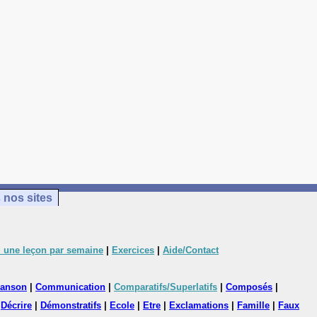
 nos sites
 une leçon par semaine
|
Exercices
|
Aide/Contact
anson
|
Communication
|
Comparatifs/Superlatifs
|
Composés
|
|
Décrire
|
Démonstratifs
|
Ecole
|
Etre
|
Exclamations
|
Famille
|
Faux