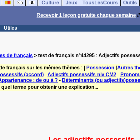
Culture
Jeux
TousLesCours
Outils
Recevoir 1 leçon gratuite chaque semaine
/
Utiles
es de français
> test de français n°44295 : Adjectifs possess
de français sur les mêmes thèmes : |
Possession
[
Autres t
possessifs (accord)
-
Adjectifs possessifs-niv CM2
-
Pronoms
Appartenance : de ou à ?
-
Déterminants (ou adjectifs)posse
quel terme pour obtenir une explication...
Les adjectifs possessifs