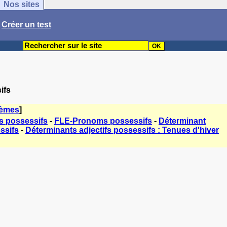
Nos sites
/
Créer un test
ifs
hèmes
]
 possessifs
-
FLE-Pronoms possessifs
-
Déterminant
ssifs
-
Déterminants adjectifs possessifs : Tenues d'hiver