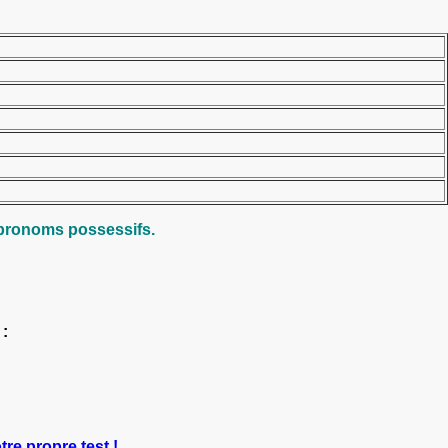
pronoms possessifs.
:
tre propre test !