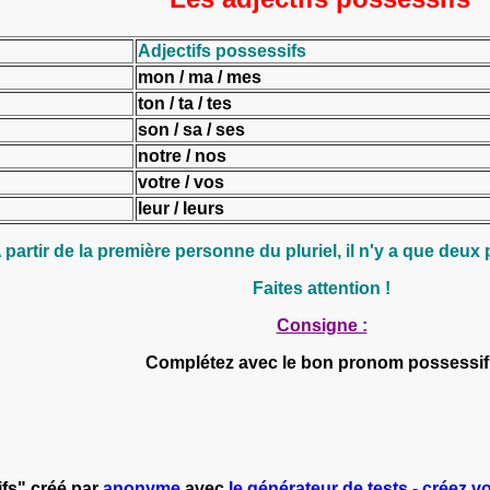
Adjectifs possessifs
mon / ma / mes
ton / ta / tes
son / sa / ses
notre / nos
votre / vos
leur / leurs
 partir de la première personne du pluriel, il n'y a que
deux
Faites attention !
Consigne :
Complétez avec le bon pronom possessif 
ifs" créé par
anonyme
avec
le générateur de tests - créez vo