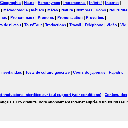
Géographie
|
Heure
|
Homonymes
|
Impersonnel
|
Infinitif
|
Internet
|
|
Méthodologie
|
Métiers
|
Météo
|
Nature
|
Nombres
|
Noms
|
Nourriture
mes
|
Pronominaux
|
Pronoms
|
Prononciation
|
Proverbes
|
ts de niveau
|
Tous/Tout
|
Traductions
|
Travail
|
Téléphone
|
Vidéo
|
Vie
 néerlandais
|
Tests de culture générale
|
Cours de japonais
|
Rapidité
 traductions interdites sur tout support (voir conditions)
|
Contenu des
français 100% gratuits, hors abonnement internet auprès d'un fournisseur