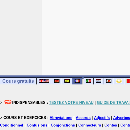
Cours gratuits
>
INDISPENSABLES :
TESTEZ VOTRE NIVEAU
|
GUIDE DE TRAVAI
> COURS ET EXERCICES :
Abréviations
|
Accords
|
Adjectifs
|
Adverbes
Conditionnel
|
Confusions
|
Conjonctions
|
Connecteurs
|
Contes
|
Contr