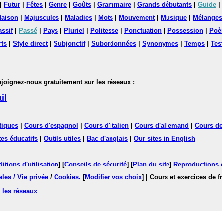
|
Futur
|
Fêtes
|
Genre
|
Goûts
|
Grammaire
|
Grands débutants
|
Guide
|
aison
|
Majuscules
|
Maladies
|
Mots
|
Mouvement
|
Musique
|
Mélanges
assif
|
Passé
|
Pays
|
Pluriel
|
Politesse
|
Ponctuation
|
Possession
|
Poè
rts
|
Style direct
|
Subjonctif
|
Subordonnées
|
Synonymes
|
Temps
|
Tes
nez-nous gratuitement sur les réseaux :
il
tiques
|
Cours d'espagnol
|
Cours d'italien
|
Cours d'allemand
|
Cours de
tes éducatifs
|
Outils utiles
|
Bac d'anglais
|
Our sites in English
itions d'utilisation
] [
Conseils de sécurité
] [
Plan du site
]
Reproductions et
les / Vie privée
/
Cookies
.
[
Modifier vos choix
]
| Cours et exercices de 
 les réseaux