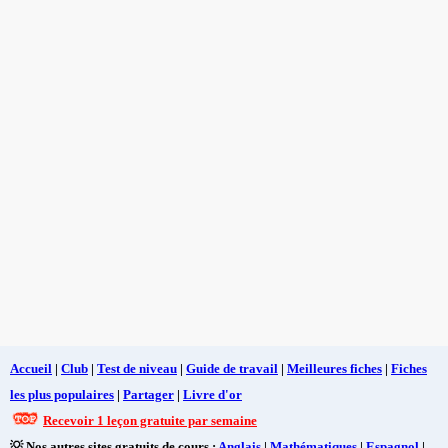
Accueil
|
Club
|
Test de niveau
|
Guide de travail
|
Meilleures fiches
|
Fiches
les plus populaires
|
Partager
|
Livre d'or
Recevoir 1 leçon gratuite par semaine
💡 Nos autres sites gratuits de cours :
Anglais
|
Mathématiques
|
Espagnol
|