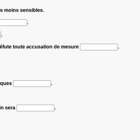
s moins sensibles.
.
.
r réfute toute accusation de mesure
.
niques
.
in sera
.