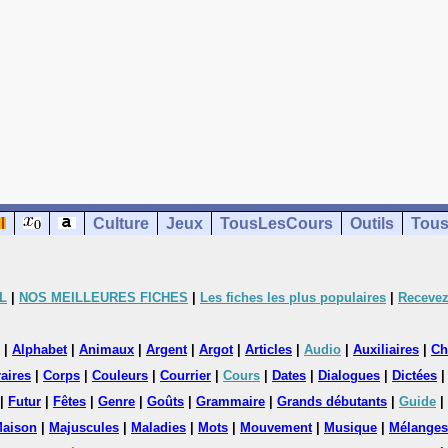
Culture
Jeux
TousLesCours
Outils
Tous
L
|
NOS MEILLEURES FICHES
|
Les fiches les plus populaires
|
Recevez
|
Alphabet
|
Animaux
|
Argent
|
Argot
|
Articles
|
Audio
|
Auxiliaires
|
Ch
aires
|
Corps
|
Couleurs
|
Courrier
|
Cours
|
Dates
|
Dialogues
|
Dictées
|
Futur
|
Fêtes
|
Genre
|
Goûts
|
Grammaire
|
Grands débutants
|
Guide
|
aison
|
Majuscules
|
Maladies
|
Mots
|
Mouvement
|
Musique
|
Mélanges