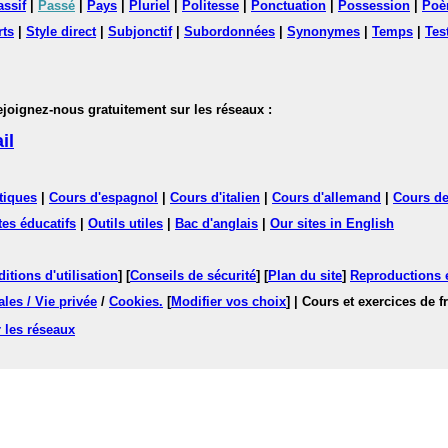
assif
|
Passé
|
Pays
|
Pluriel
|
Politesse
|
Ponctuation
|
Possession
|
Poè
rts
|
Style direct
|
Subjonctif
|
Subordonnées
|
Synonymes
|
Temps
|
Tes
nez-nous gratuitement sur les réseaux :
il
tiques
|
Cours d'espagnol
|
Cours d'italien
|
Cours d'allemand
|
Cours de
tes éducatifs
|
Outils utiles
|
Bac d'anglais
|
Our sites in English
itions d'utilisation
] [
Conseils de sécurité
] [
Plan du site
]
Reproductions et
les / Vie privée
/
Cookies
.
[
Modifier vos choix
]
| Cours et exercices de 
 les réseaux