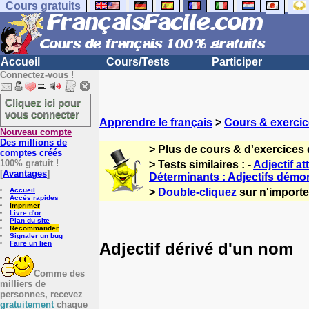
Cours gratuits
Accueil
Cours/Tests
Participer
Connectez-vous !
Cliquez ici pour
vous connecter
Apprendre le français
>
Cours & exercic
Nouveau compte
Des millions de
> Plus de cours & d'exercices 
comptes créés
100% gratuit !
> Tests similaires : -
Adjectif at
[
Avantages
]
Déterminants : Adjectifs démon
Accueil
>
Double-cliquez
sur n'importe 
Accès rapides
Imprimer
Livre d'or
Plan du site
Recommander
Signaler un bug
Adjectif dérivé d'un nom
Faire un lien
Comme des
milliers de
personnes, recevez
gratuitement
chaque