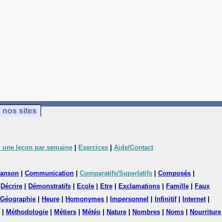
 nos sites
 une leçon par semaine
|
Exercices
|
Aide/Contact
anson
|
Communication
|
Comparatifs/Superlatifs
|
Composés
|
|
Décrire
|
Démonstratifs
|
Ecole
|
Etre
|
Exclamations
|
Famille
|
Faux
Géographie
|
Heure
|
Homonymes
|
Impersonnel
|
Infinitif
|
Internet
|
|
Méthodologie
|
Métiers
|
Météo
|
Nature
|
Nombres
|
Noms
|
Nourriture