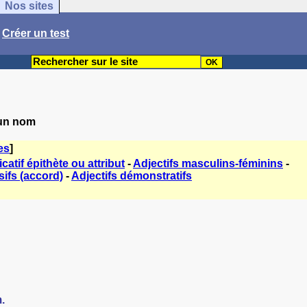
Nos sites
/
Créer un test
'un nom
es
]
icatif épithète ou attribut
-
Adjectifs masculins-féminins
-
sifs (accord)
-
Adjectifs démonstratifs
.