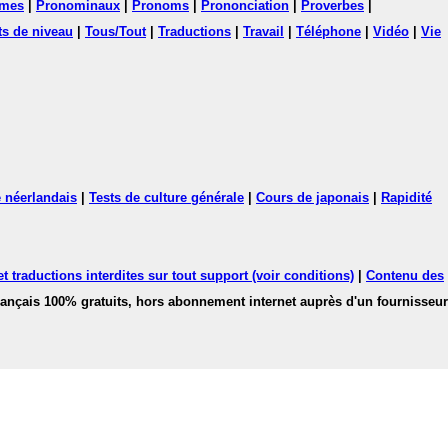
mes
|
Pronominaux
|
Pronoms
|
Prononciation
|
Proverbes
|
ts de niveau
|
Tous/Tout
|
Traductions
|
Travail
|
Téléphone
|
Vidéo
|
Vie
 néerlandais
|
Tests de culture générale
|
Cours de japonais
|
Rapidité
 traductions interdites sur tout support (voir conditions)
|
Contenu des
français 100% gratuits, hors abonnement internet auprès d'un fournisseur