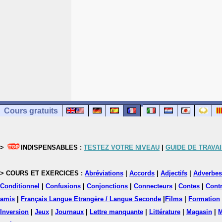
Cours gratuits
>
INDISPENSABLES :
TESTEZ VOTRE NIVEAU
|
GUIDE DE TRAVAI
> COURS ET EXERCICES :
Abréviations
|
Accords
|
Adjectifs
|
Adverbes
Conditionnel
|
Confusions
|
Conjonctions
|
Connecteurs
|
Contes
|
Contr
amis
|
Français Langue Etrangère / Langue Seconde
|
Films
|
Formation
Inversion
|
Jeux
|
Journaux
|
Lettre manquante
|
Littérature
|
Magasin
|
M