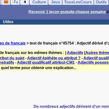
Culture
Jeux
TousLesCours
Outils
Recevoir 1 leçon gratuite chaque semaine
/
Utiles
es de français
> test de français n°45754 : Adjectif dérivé d
de français sur les mêmes thèmes : |
Adjectifs
[
Autres thèm
tribut du sujet
-
Adjectif épithète ou attribut ?
-
Adjectif qualif
stratifs
-
Adjectif qualificatif attribut-CM1
-
Adjectifs posses
quel terme pour obtenir une explication...
De nombreux adjectifs dérivent d'un nom