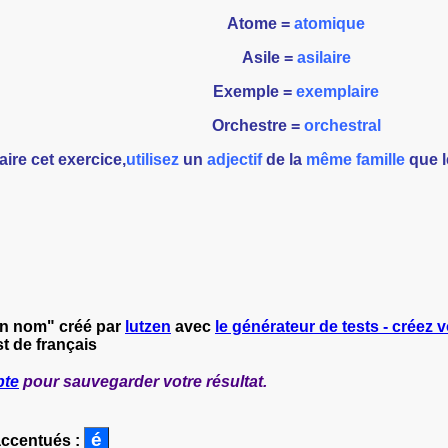
Atome =
atomique
Asile =
asilaire
Exemple =
exemplaire
Orchestre =
orchestral
aire cet exercice,
u
tilisez
un
adjectif
de la
même famille
que 
'un nom" créé par
lutzen
avec
le générateur de tests - créez v
t de français
pte
pour sauvegarder votre résultat.
accentués :