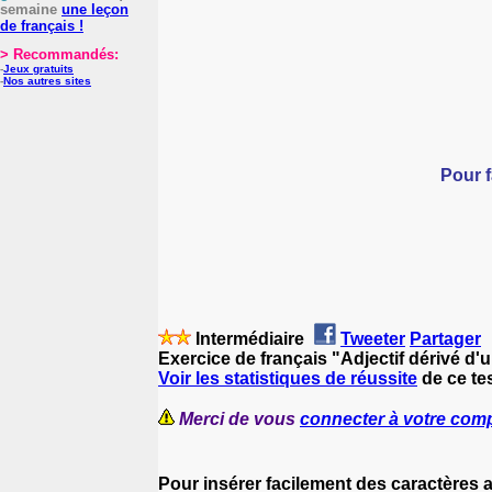
semaine
une leçon
de français !
> Recommandés:
-
Jeux gratuits
-
Nos autres sites
Pour f
Intermédiaire
Tweeter
Partager
Exercice de français "Adjectif dérivé d
Voir les statistiques de réussite
de ce tes
Merci de vous
connecter à votre com
Pour insérer facilement des caractères 