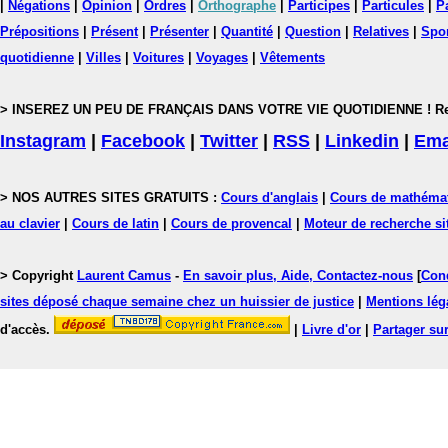
|
Négations
|
Opinion
|
Ordres
|
Orthographe
|
Participes
|
Particules
|
P
Prépositions
|
Présent
|
Présenter
|
Quantité
|
Question
|
Relatives
|
Spo
quotidienne
|
Villes
|
Voitures
|
Voyages
|
Vêtements
> INSEREZ UN PEU DE FRANÇAIS DANS VOTRE VIE QUOTIDIENNE ! Rejoig
Instagram
|
Facebook
|
Twitter
|
RSS
|
Linkedin
|
Ema
> NOS AUTRES SITES GRATUITS :
Cours d'anglais
|
Cours de mathéma
au clavier
|
Cours de latin
|
Cours de provencal
|
Moteur de recherche si
> Copyright
Laurent Camus
-
En savoir plus, Aide, Contactez-nous
[
Cond
sites déposé chaque semaine chez un huissier de justice
|
Mentions léga
d'accès.
|
Livre d'or
|
Partager sur