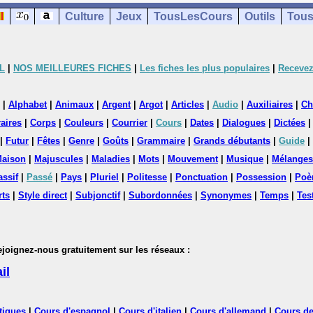
Culture
Jeux
TousLesCours
Outils
Tous
L
|
NOS MEILLEURES FICHES
|
Les fiches les plus populaires
|
Recevez
|
Alphabet
|
Animaux
|
Argent
|
Argot
|
Articles
|
Audio
|
Auxiliaires
|
Ch
aires
|
Corps
|
Couleurs
|
Courrier
|
Cours
|
Dates
|
Dialogues
|
Dictées
|
Futur
|
Fêtes
|
Genre
|
Goûts
|
Grammaire
|
Grands débutants
|
Guide
|
aison
|
Majuscules
|
Maladies
|
Mots
|
Mouvement
|
Musique
|
Mélanges
assif
|
Passé
|
Pays
|
Pluriel
|
Politesse
|
Ponctuation
|
Possession
|
Poè
rts
|
Style direct
|
Subjonctif
|
Subordonnées
|
Synonymes
|
Temps
|
Tes
nez-nous gratuitement sur les réseaux :
il
tiques
|
Cours d'espagnol
|
Cours d'italien
|
Cours d'allemand
|
Cours de