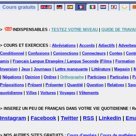
Cours gratuits
>
INDISPENSABLES :
TESTEZ VOTRE NIVEAU
|
GUIDE DE TRAVAI
> COURS ET EXERCICES :
Abréviations
|
Accords
|
Adjectifs
|
Adverbes
Conditionnel
|
Confusions
|
Conjonctions
|
Connecteurs
|
Contes
|
Contr
amis
|
Français Langue Etrangère / Langue Seconde
|
Films
|
Formation
Inversion
|
Jeux
|
Journaux
|
Lettre manquante
|
Littérature
|
Magasin
|
M
|
Négations
|
Opinion
|
Ordres
|
Orthographe
|
Participes
|
Particules
|
P
Prépositions
|
Présent
|
Présenter
|
Quantité
|
Question
|
Relatives
|
Spo
quotidienne
|
Villes
|
Voitures
|
Voyages
|
Vêtements
> INSEREZ UN PEU DE FRANÇAIS DANS VOTRE VIE QUOTIDIENNE ! Rejoig
Instagram
|
Facebook
|
Twitter
|
RSS
|
Linkedin
|
Ema
> NOS AUTRES SITES GRATUITS :
Cours d'anglais
|
Cours de mathéma