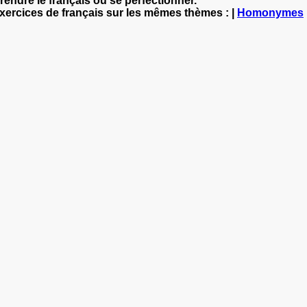
rendre le français ou se perfectionner.
exercices de français sur les mêmes thèmes : |
Homonymes