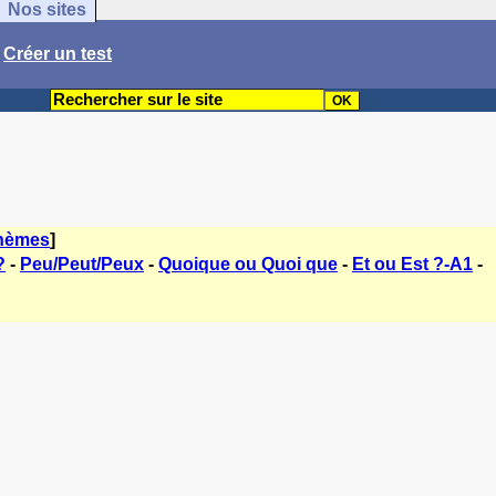
Nos sites
/
Créer un test
thèmes
]
?
-
Peu/Peut/Peux
-
Quoique ou Quoi que
-
Et ou Est ?-A1
-