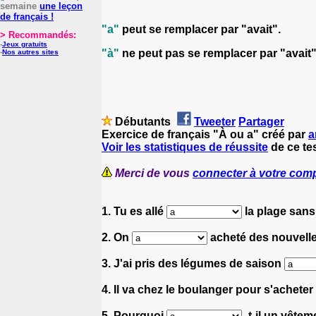
semaine
une leçon
de français !
"a"
peut se remplacer par "avait".
> Recommandés:
-
Jeux gratuits
"à"
ne peut pas se remplacer par "avait"
-
Nos autres sites
Débutants
Tweeter
Partager
Exercice de français "À ou a" créé par
a
Voir les statistiques de réussite
de ce tes
Merci de vous
connecter à votre com
1. Tu es allé
la plage sans 
2. On
acheté des nouvelle
3. J'ai pris des légumes de saison
4. Il va chez le boulanger pour s'achet
5. Pourquoi
-t-il un vêtem