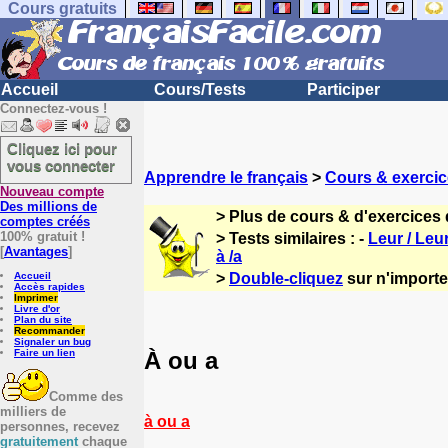
Cours gratuits
Accueil
Cours/Tests
Participer
Connectez-vous !
Cliquez ici pour
vous connecter
Apprendre le français
>
Cours & exercic
Nouveau compte
Des millions de
> Plus de cours & d'exercices 
comptes créés
100% gratuit !
> Tests similaires : -
Leur / Leu
[
Avantages
]
à /a
Accueil
>
Double-cliquez
sur n'importe 
Accès rapides
Imprimer
Livre d'or
Plan du site
Recommander
Signaler un bug
À ou a
Faire un lien
Comme des
milliers de
à ou a
personnes, recevez
gratuitement
chaque