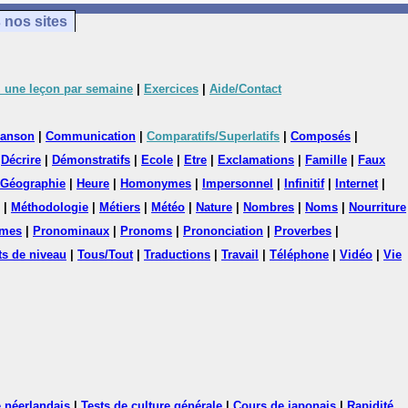
 nos sites
 une leçon par semaine
|
Exercices
|
Aide/Contact
anson
|
Communication
|
Comparatifs/Superlatifs
|
Composés
|
|
Décrire
|
Démonstratifs
|
Ecole
|
Etre
|
Exclamations
|
Famille
|
Faux
Géographie
|
Heure
|
Homonymes
|
Impersonnel
|
Infinitif
|
Internet
|
|
Méthodologie
|
Métiers
|
Météo
|
Nature
|
Nombres
|
Noms
|
Nourriture
mes
|
Pronominaux
|
Pronoms
|
Prononciation
|
Proverbes
|
ts de niveau
|
Tous/Tout
|
Traductions
|
Travail
|
Téléphone
|
Vidéo
|
Vie
 néerlandais
|
Tests de culture générale
|
Cours de japonais
|
Rapidité