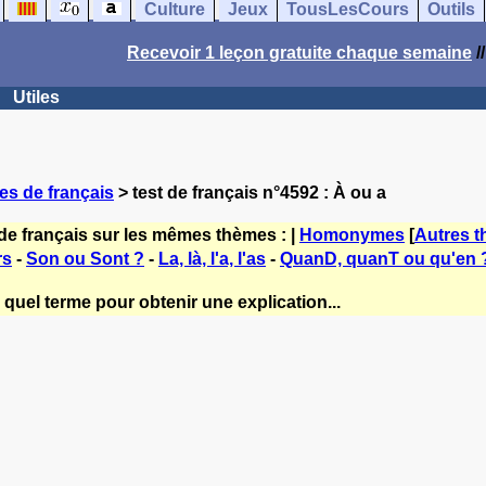
Culture
Jeux
TousLesCours
Outils
Recevoir 1 leçon gratuite chaque semaine
/
Utiles
es de français
> test de français n°4592 : À ou a
de français sur les mêmes thèmes : |
Homonymes
[
Autres 
rs
-
Son ou Sont ?
-
La, là, l'a, l'as
-
QuanD, quanT ou qu'en 
quel terme pour obtenir une explication...