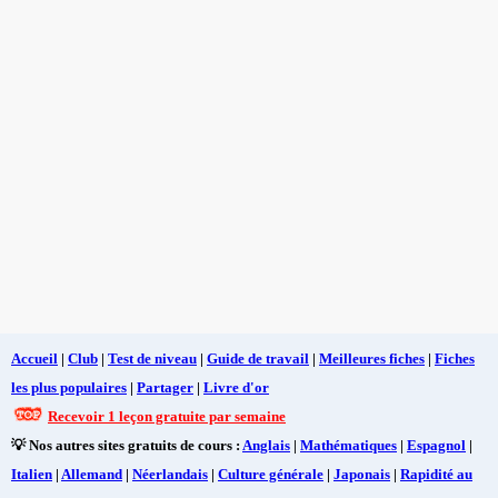
Accueil
|
Club
|
Test de niveau
|
Guide de travail
|
Meilleures fiches
|
Fiches
les plus populaires
|
Partager
|
Livre d'or
Recevoir 1 leçon gratuite par semaine
💡 Nos autres sites gratuits de cours :
Anglais
|
Mathématiques
|
Espagnol
|
Italien
|
Allemand
|
Néerlandais
|
Culture générale
|
Japonais
|
Rapidité au