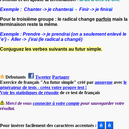
Exemple : Chanter -> je chanter
ai
-
Finir -> je finir
ai
Pour le troisième groupe : le radical change
parfois
mais la
terminaison reste la même
.
Exemple : Prendre -> je prendrai (on a seulement enlevé le
'e') - Aller -> j'irai (le radical a changé)
Conjuguez les verbes suivants au futur simple.
Débutants
Tweeter
Partager
Exercice de français "Au futur simple" créé par
anonyme
avec
le
générateur de tests - créez votre propre test !
Voir les statistiques de réussite
de ce test de français
Merci de vous
connecter à votre compte
pour sauvegarder votre
résultat.
Pour insérer facilement des caractères accentués :