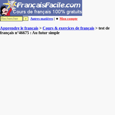
Autres matières
| 🔸
Mon compte
Apprendre le français
>
Cours & exercices de français
> test de
français n°46675 : Au futur simple