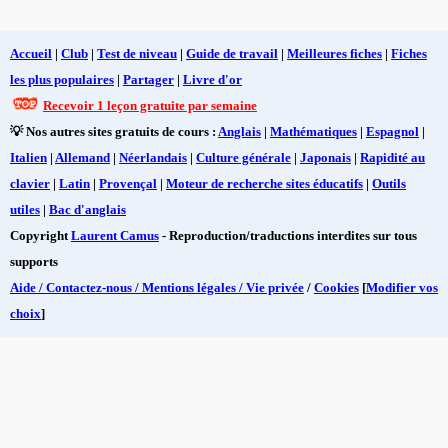
Accueil
|
Club
|
Test de niveau
|
Guide de travail
|
Meilleures fiches
|
Fiches
les plus populaires
|
Partager
|
Livre d'or
Recevoir 1 leçon gratuite par semaine
💡 Nos autres sites gratuits de cours :
Anglais
|
Mathématiques
|
Espagnol
|
Italien
|
Allemand
|
Néerlandais
|
Culture générale
|
Japonais
|
Rapidité au
clavier
|
Latin
|
Provençal
|
Moteur de recherche sites éducatifs
|
Outils
utiles
|
Bac d'anglais
Copyright
Laurent Camus
- Reproduction/traductions interdites sur tous
supports
Aide / Contactez-nous / Mentions légales / Vie privée
/
Cookies
[
Modifier vos
choix
]