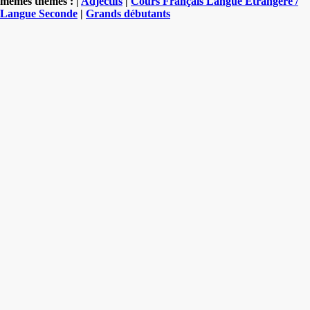
mêmes thèmes : |
Adjectifs
|
Cours Français Langue Etrangère /
Langue Seconde
|
Grands débutants