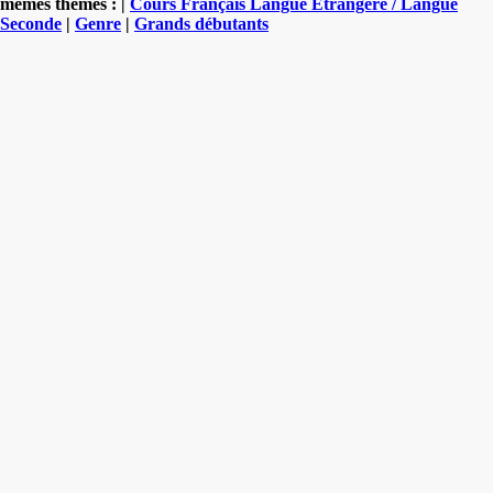
mêmes thèmes : |
Cours Français Langue Etrangère / Langue
Seconde
|
Genre
|
Grands débutants