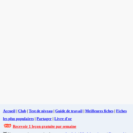
Accueil
|
Club
|
Test de niveau
|
Guide de travail
|
Meilleures fiches
|
Fiches
les plus populaires
|
Partager
|
Livre d'or
Recevoir 1 leçon gratuite par semaine