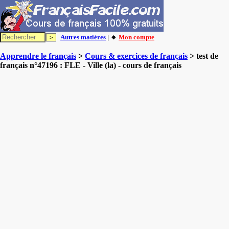
Autres matières
| 🔸
Mon compte
Apprendre le français
>
Cours & exercices de français
> test de
français n°47196 : FLE - Ville (la) - cours de français