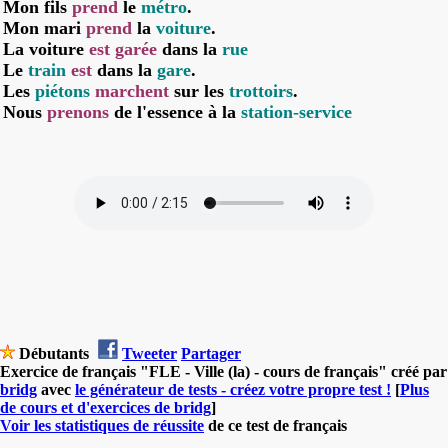
Mon fils
prend
le
métro
.
Mon mari
prend
la
voiture
.
La voiture
est garée
dans la
rue
Le
train
est
dans la
gare
.
Les
piétons
marchent
sur les
trottoirs
.
Nous
prenons
de l'essence à la
station-service
Débutants
Tweeter
Partager
Exercice de français "FLE - Ville (la) - cours de français" créé par
bridg
avec
le générateur de tests - créez votre propre test !
[
Plus
de cours et d'exercices de bridg
]
Voir les statistiques de réussite
de ce test de français