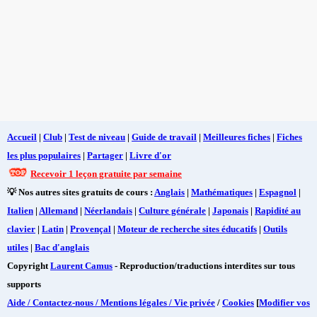
Accueil
|
Club
|
Test de niveau
|
Guide de travail
|
Meilleures fiches
|
Fiches
les plus populaires
|
Partager
|
Livre d'or
Recevoir 1 leçon gratuite par semaine
💡 Nos autres sites gratuits de cours :
Anglais
|
Mathématiques
|
Espagnol
|
Italien
|
Allemand
|
Néerlandais
|
Culture générale
|
Japonais
|
Rapidité au
clavier
|
Latin
|
Provençal
|
Moteur de recherche sites éducatifs
|
Outils
utiles
|
Bac d'anglais
Copyright
Laurent Camus
- Reproduction/traductions interdites sur tous
supports
Aide / Contactez-nous / Mentions légales / Vie privée
/
Cookies
[
Modifier vos