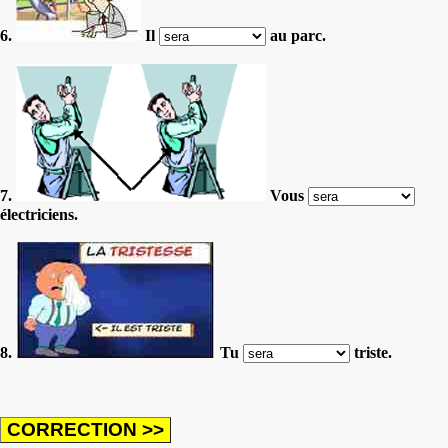
6.
Il
au parc.
7.
Vous
électriciens.
8.
Tu
triste.