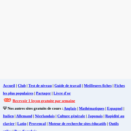
Accueil
|
Club
|
Test de niveau
|
Guide de travail
|
Meilleures fiches
|
Fiches
les plus populaires
|
Partager
|
Livre d'or
Recevoir 1 leçon gratuite par semaine
💡 Nos autres sites gratuits de cours :
Anglais
|
Mathématiques
|
Espagnol
|
Italien
|
Allemand
|
Néerlandais
|
Culture générale
|
Japonais
|
Rapidité au
clavier
|
Latin
|
Provençal
|
Moteur de recherche sites éducatifs
|
Outils