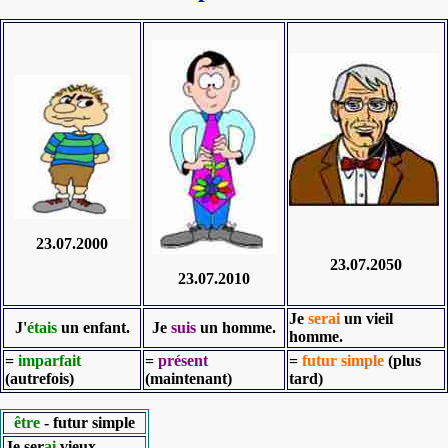
23.07.2000
23.07.2050
23.07.2010
Je
serai
un vieil
J'
étais
un enfant.
Je
suis
un homme.
homme.
=
imparfait
=
présent
=
futur simple
(plus
(autrefois)
(maintenant)
tard)
être
- futur simple
Je ser
ai
vieux
.