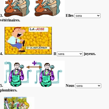
3.
Elles
vétérinaires.
4.
Il
joyeux.
5.
Nous
plombiers.