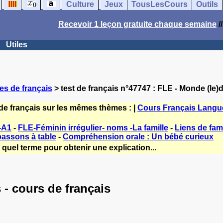
Culture
Jeux
TousLesCours
Outils
Recevoir 1 leçon gratuite chaque semaine
/
Utiles
es de français
> test de français n°47747 : FLE - Monde (le)
de français sur les mêmes thèmes : |
Cours Français Langu
-A1
-
FLE-Féminin irrégulier- noms -La famille
-
Liens de fami
passons à table
-
Compréhension orale : Un bébé curieux
quel terme pour obtenir une explication...
- cours de français