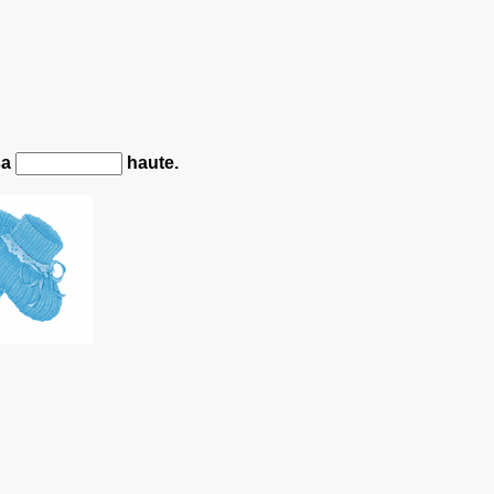
sa
haute.