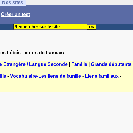
Nos sites
/
Créer un test
des bébés - cours de français
e Etrangère / Langue Seconde
|
Famille
|
Grands débutants
lle
-
Vocabulaire-Les liens de famille
-
Liens familiaux
-