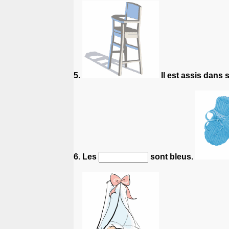
5.
Il est assis dans 
6. Les
sont bleus.