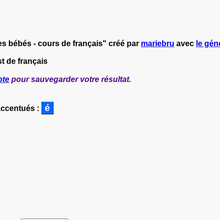
es bébés - cours de français" créé par
mariebru
avec
le gén
t de français
pte
pour sauvegarder votre résultat.
accentués :