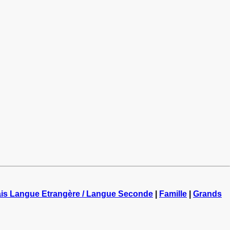
is Langue Etrangère / Langue Seconde
|
Famille
|
Grands