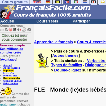
Cours gratuits
Accueil
Cours/Tests
Participer
Connectez-vous !
Cliquez ici pour
vous connecter
Apprendre le français
>
Cours & exercic
Nouveau compte
Des millions de
> Plus de cours & d'exercices 
comptes créés
[
Autres thèmes
]
100% gratuit !
[
Avantages
]
> Tests similaires : -
Verbe être
Types de familles
-
Dialogue : 
Accueil
Accès rapides
>
Double-cliquez
sur n'importe 
Imprimer
Livre d'or
Plan du site
Recommander
Signaler un bug
Faire un lien
FLE - Monde (le)des bébés 
Comme des
milliers de
personnes, recevez
gratuitement
chaque