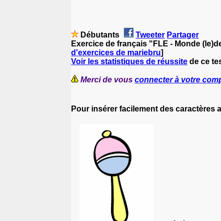
Débutants
Tweeter
Partager
Exercice de français "FLE - Monde (le)d
d'exercices de mariebru
]
Voir les statistiques de réussite
de ce tes
Merci de vous
connecter à votre com
Pour insérer facilement des caractères 