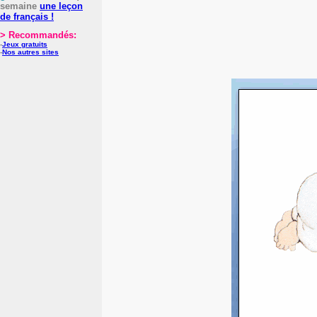
semaine
une leçon
de français !
> Recommandés:
-
Jeux gratuits
-
Nos autres sites