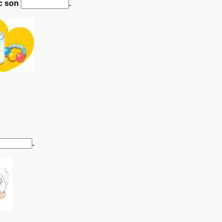
c son
.
.