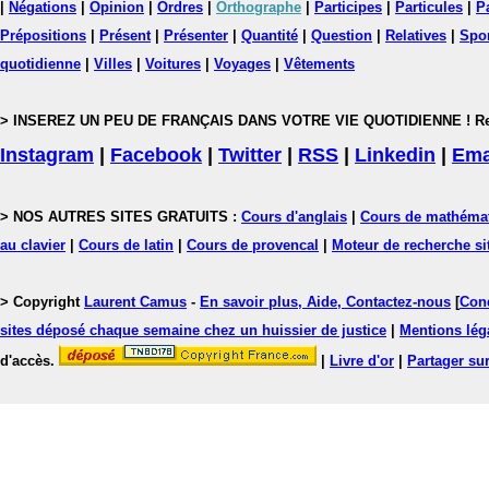
|
Négations
|
Opinion
|
Ordres
|
Orthographe
|
Participes
|
Particules
|
P
Prépositions
|
Présent
|
Présenter
|
Quantité
|
Question
|
Relatives
|
Spo
quotidienne
|
Villes
|
Voitures
|
Voyages
|
Vêtements
> INSEREZ UN PEU DE FRANÇAIS DANS VOTRE VIE QUOTIDIENNE ! Rejoig
Instagram
|
Facebook
|
Twitter
|
RSS
|
Linkedin
|
Ema
> NOS AUTRES SITES GRATUITS :
Cours d'anglais
|
Cours de mathéma
au clavier
|
Cours de latin
|
Cours de provencal
|
Moteur de recherche si
> Copyright
Laurent Camus
-
En savoir plus, Aide, Contactez-nous
[
Cond
sites déposé chaque semaine chez un huissier de justice
|
Mentions léga
d'accès.
|
Livre d'or
|
Partager sur