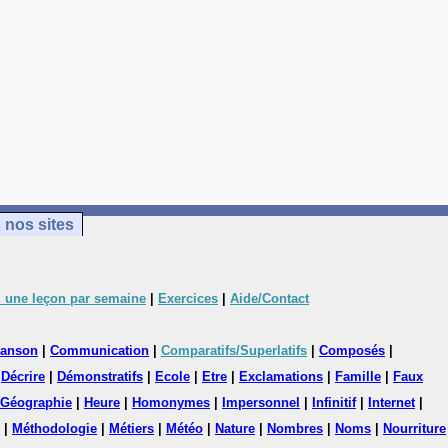
 nos sites
 une leçon par semaine
|
Exercices
|
Aide/Contact
anson
|
Communication
|
Comparatifs/Superlatifs
|
Composés
|
|
Décrire
|
Démonstratifs
|
Ecole
|
Etre
|
Exclamations
|
Famille
|
Faux
Géographie
|
Heure
|
Homonymes
|
Impersonnel
|
Infinitif
|
Internet
|
|
Méthodologie
|
Métiers
|
Météo
|
Nature
|
Nombres
|
Noms
|
Nourriture