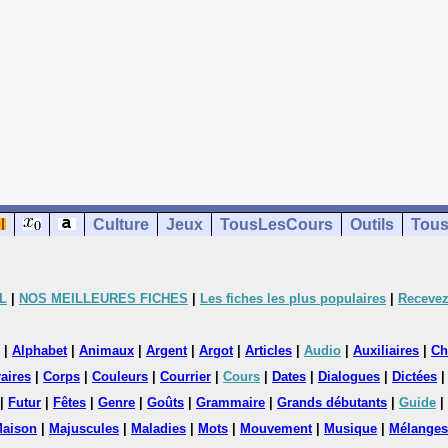
Culture
Jeux
TousLesCours
Outils
Tous
L
|
NOS MEILLEURES FICHES
|
Les fiches les plus populaires
|
Recevez
|
Alphabet
|
Animaux
|
Argent
|
Argot
|
Articles
|
Audio
|
Auxiliaires
|
Ch
aires
|
Corps
|
Couleurs
|
Courrier
|
Cours
|
Dates
|
Dialogues
|
Dictées
|
Futur
|
Fêtes
|
Genre
|
Goûts
|
Grammaire
|
Grands débutants
|
Guide
|
aison
|
Majuscules
|
Maladies
|
Mots
|
Mouvement
|
Musique
|
Mélanges