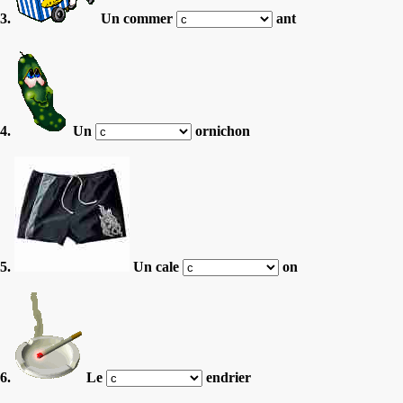
3.
Un commer
ant
4.
Un
ornichon
5.
Un cale
on
6.
Le
endrier