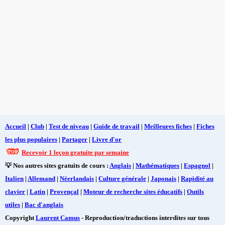
Accueil
|
Club
|
Test de niveau
|
Guide de travail
|
Meilleures fiches
|
Fiches
les plus populaires
|
Partager
|
Livre d'or
Recevoir 1 leçon gratuite par semaine
💡 Nos autres sites gratuits de cours :
Anglais
|
Mathématiques
|
Espagnol
|
Italien
|
Allemand
|
Néerlandais
|
Culture générale
|
Japonais
|
Rapidité au
clavier
|
Latin
|
Provençal
|
Moteur de recherche sites éducatifs
|
Outils
utiles
|
Bac d'anglais
Copyright
Laurent Camus
- Reproduction/traductions interdites sur tous